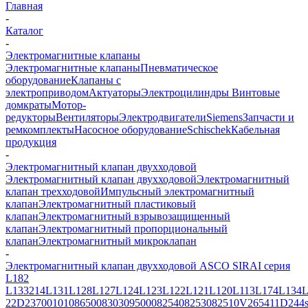
Главная
-
Каталог
-
Электромагнитные клапаны
Электромагнитные клапаны
Пневматическое
оборудование
Клапаны с
электроприводом
Актуаторы
Электроцилиндры
Винтовые
домкраты
Мотор-
редукторы
Вентиляторы
Электродвигатели
Siemens
Запчасти и
ремкомплекты
Насосное оборудование
Schischek
Кабельная
продукция
-
Электромагнитный клапан двухходовой
Электромагнитный клапан двухходовой
Электромагнитный
клапан трехходовой
Импульсный электромагнитный
клапан
Электромагнитный пластиковый
клапан
Электромагнитный взрывозащищенный
клапан
Электромагнитный пропорциональный
клапан
Электромагнитный микроклапан
-
Электромагнитный клапан двухходовой ASCO SIRAI серия
L182
L133
214
L131
L128
L127
L124
L123
L122
L121
L120
L113
L174
L134
L
22
D237
001
010
86500
83030
95000
82540
82530
82510
V265
411
D244