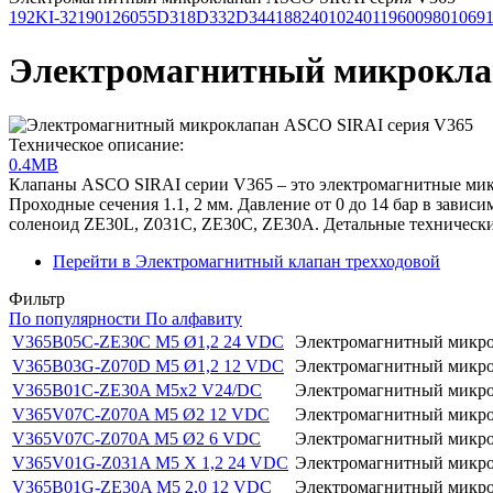
192
KI-32
190
126
055
D318
D332
D344
188
24010
24011
9600
9801
069
Электромагнитный микрокла
Техническое описание:
0.4MB
Клапаны ASCO SIRAI серии V365 – это электромагнитные микр
Проходные сечения 1.1, 2 мм. Давление от 0 до 14 бар в зави
соленоид ZE30L, Z031C, ZE30C, ZE30A. Детальные технические
Перейти в Электромагнитный клапан трехходовой
Фильтр
По популярности
По алфавиту
V365B05C-ZE30C M5 Ø1,2 24 VDC
Электромагнитный микро
V365B03G-Z070D M5 Ø1,2 12 VDC
Электромагнитный микро
V365B01C-ZE30A M5x2 V24/DC
Электромагнитный микро
V365V07C-Z070A M5 Ø2 12 VDC
Электромагнитный микро
V365V07C-Z070A M5 Ø2 6 VDC
Электромагнитный микро
V365V01G-Z031A M5 X 1,2 24 VDC
Электромагнитный микро
V365B01G-ZE30A M5 2,0 12 VDC
Электромагнитный микро