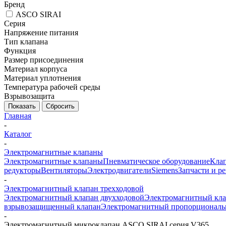
Бренд
ASCO SIRAI
Серия
Напряжение питания
Тип клапана
Функция
Размер присоединения
Материал корпуса
Материал уплотнения
Температура рабочей среды
Взрывозащита
Показать
Сбросить
Главная
-
Каталог
-
Электромагнитные клапаны
Электромагнитные клапаны
Пневматическое оборудование
Клап
редукторы
Вентиляторы
Электродвигатели
Siemens
Запчасти и р
-
Электромагнитный клапан трехходовой
Электромагнитный клапан двухходовой
Электромагнитный кла
взрывозащищенный клапан
Электромагнитный пропорциональ
-
Электромагнитный микроклапан ASCO SIRAI серия V365