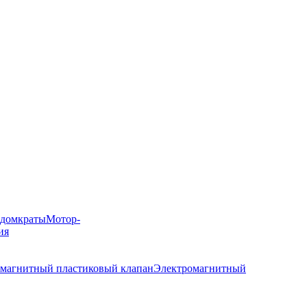
 домкраты
Мотор-
ия
магнитный пластиковый клапан
Электромагнитный