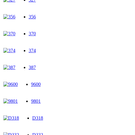
356
370
374
387
9600
9801
D318
D332