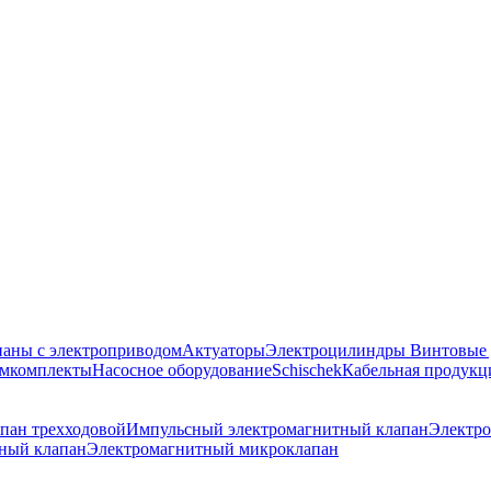
аны с электроприводом
Актуаторы
Электроцилиндры
Винтовые
емкомплекты
Насосное оборудование
Schischek
Кабельная продукц
пан трехходовой
Импульсный электромагнитный клапан
Электро
ный клапан
Электромагнитный микроклапан