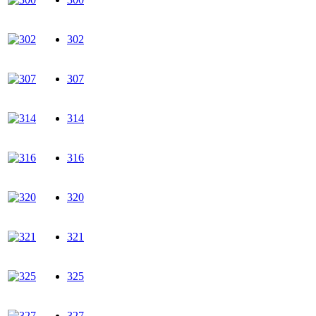
302
307
314
316
320
321
325
327