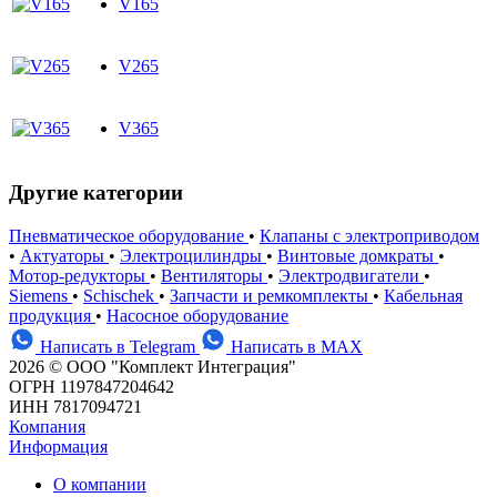
V165
V265
V365
Другие категории
Пневматическое оборудование
•
Клапаны с электроприводом
•
Актуаторы
•
Электроцилиндры
•
Винтовые домкраты
•
Мотор-редукторы
•
Вентиляторы
•
Электродвигатели
•
Siemens
•
Schischek
•
Запчасти и ремкомплекты
•
Кабельная
продукция
•
Насосное оборудование
Написать в Telegram
Написать в MAX
2026 © ООО "Комплект Интеграция"
ОГРН 1197847204642
ИНН 7817094721
Компания
Информация
О компании