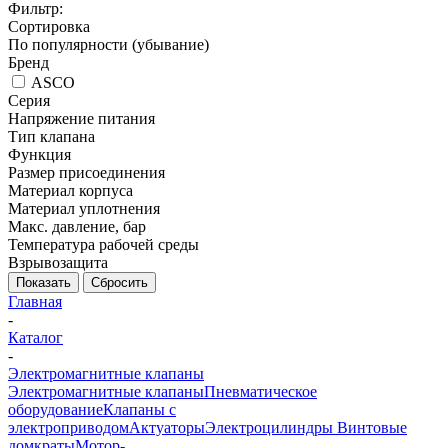
Фильтр:
Сортировка
По популярности (убывание)
Бренд
ASCO
Серия
Напряжение питания
Тип клапана
Функция
Размер присоединения
Материал корпуса
Материал уплотнения
Макс. давление, бар
Температура рабочей среды
Взрывозащита
Показать
Сбросить
Главная
-
Каталог
-
Электромагнитные клапаны
Электромагнитные клапаны
Пневматическое
оборудование
Клапаны с
электроприводом
Актуаторы
Электроцилиндры
Винтовые
домкраты
Мотор-