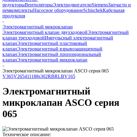
редукторы
Вентиляторы
Электродвигатели
Siemens
Запчасти и
ремкомплекты
Насосное оборудование
Schischek
Кабельная
продукция
-
Электромагнитный микроклапан
Электромагнитный клапан двухходовой
Электромагнитный
клапан трехходовой
Импульсный электромагнитный
клапан
Электромагнитный пластиковый
клапан
Электромагнитный взрывозащищенный
клапан
Электромагнитный пропорциональный
клапан
Электромагнитный микроклапан
-
Электромагнитный микроклапан ASCO серия 065
V365
V265
411
188
s
302
RB
RLB
V165
Электромагнитный
микроклапан ASCO серия
065
Техническое описание: