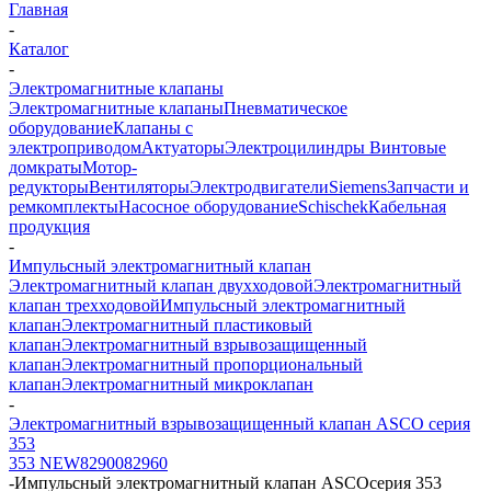
Главная
-
Каталог
-
Электромагнитные клапаны
Электромагнитные клапаны
Пневматическое
оборудование
Клапаны с
электроприводом
Актуаторы
Электроцилиндры
Винтовые
домкраты
Мотор-
редукторы
Вентиляторы
Электродвигатели
Siemens
Запчасти и
ремкомплекты
Насосное оборудование
Schischek
Кабельная
продукция
-
Импульсный электромагнитный клапан
Электромагнитный клапан двухходовой
Электромагнитный
клапан трехходовой
Импульсный электромагнитный
клапан
Электромагнитный пластиковый
клапан
Электромагнитный взрывозащищенный
клапан
Электромагнитный пропорциональный
клапан
Электромагнитный микроклапан
-
Электромагнитный взрывозащищенный клапан ASCO серия
353
353 NEW
82900
82960
-
Импульсный электромагнитный клапан ASCOсерия 353