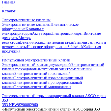
Главная
-
Каталог
-
Электромагнитные клапаны
Электромагнитные клапаны
Пневматическое
оборудование
Клапаны с
электроприводом
Актуаторы
Электроцилиндры
Винтовые
домкраты
Мотор-
редукторы
Вентиляторы
Электродвигатели
Siemens
Запчасти и
ремкомплекты
Насосное оборудование
Schischek
Кабельная
продукция
-
Импульсный электромагнитный клапан
Электромагнитный клапан двухходовой
Электромагнитный
клапан трехходовой
Импульсный электромагнитный
клапан
Электромагнитный пластиковый
клапан
Электромагнитный взрывозащищенный
клапан
Электромагнитный пропорциональный
клапан
Электромагнитный микроклапан
-
Электромагнитный взрывозащищенный клапан ASCO серия
353
353 NEW
82900
82960
-
Импульсный электромагнитный клапан ASCOсерия 353