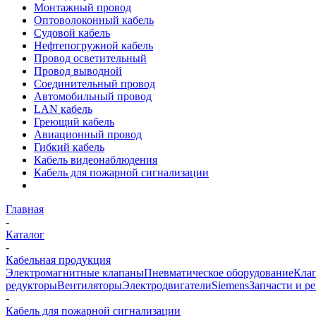
Монтажный провод
Оптоволоконный кабель
Судовой кабель
Нефтепогружной кабель
Провод осветительный
Провод выводной
Соединительный провод
Автомобильный провод
LAN кабель
Греющий кабель
Авиационный провод
Гибкий кабель
Кабель видеонаблюдения
Кабель для пожарной сигнализации
Главная
-
Каталог
-
Кабельная продукция
Электромагнитные клапаны
Пневматическое оборудование
Клап
редукторы
Вентиляторы
Электродвигатели
Siemens
Запчасти и р
-
Кабель для пожарной сигнализации