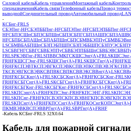
Силовой кабель
Кабель управления
Монтажный кабель
Контроль
спецназначения
Кабель связи
Телефонный кабель
Провод термос
выводной
Соединительный провод
Автомобильный провод
LAN
-
КСБнг-FRLS
СБЭПнг-HF
СБЭПББПнг-HF
СБПЭПнг-HF
СБПЭПББПнг-HF
С
HF
СБПЗСШп
СБПЗСБПШп
СБПЗСБПГ
СБПЗАШП
СБПЗАШВ
HF
СБПБ
СБПАШп
СБПАБПШп
СБП
СБМВБЭППу
СБМВБЭВнг
LS
СБМВБАБПШп
СБЗПЭБПШП
СБЗПЭББШП
СБЗПУЭ
СБЗП
LS
СБВГНГ
СБВГ
СБВБЭППу
СБВБЭППББШп
СБВБЭВ
СБВБП
FRLS
РКЭВГнг-FRLS
ПВВС
МКГС
КШСЭнг(А)-FRLS
КШСЭнг-
FRHF
КШСГЭнг-FRLS
КШСГнг(А)-FRLS
КШСГнг(А)-FRHF
КШ
FRHF
КСПЭВТ
КСПЭВГ
КСПЭВ
КСПВЭП
КСПВЭВЭГ
КСПВЭ
Т
КСВЭВГ
КСВЭВ
КСВПВ
КСВП
КСВВЭ
КСВВнг(А)-LS
КСВВн
FRHF
КСБСКнг(А)-FRLS
КСБСКнг(А)-FRHF
КСБСКнг-FRLS
К
FRHF
КСБГСнг(А)-FRLS
КСБГСнг(А)-FRHF
КСБГСКнг(А)-FR
FRHF
КСБГКнг-FRLS
КСБГКнг-FRHF
КСБCнг(А)-FRLS
КСБCн
FRLS
КПСэнг(А)-FRHF
КПСЭнг-FRНF
КПСЭНГ-FRLS
КПСЭН
FRLS
КПСнг-FRHF
КПСВЭПС
КПСВЭВНГ
КПСВЭВГ
КПСВЭ
FRLS
КПCнг(А)-FRHF
КПCCнг(А)-FRHF
КОСнг
КОПСЭнг(А)-
П
КМВЭВ
КВСПЭВ
ВРГнг(А)-FRLS
ВРГнг(А)-FRHF
-
Кабель КСБнг-FRLS 32Х0.64
Кабель для пожарной сигнал