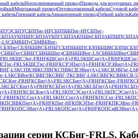
ный кабель
Неизолированный провод
Провода для воздушных л
тойкий
Монтажный провод
Оптоволоконный кабель
Судовой кабе
 кабель
Греющий кабель
Авиационный провод
Гибкий кабель
Каб
БПУЭ
СБПУ
СБППнг-HF
СБППББПнг-HF
СБПнг-
СБПЗАУБПШП
СБПЗАУБПГ
СБПЗАКПШп
СБПЗАБПШП
СБПЗ
-LS
СБМВБПу
СБМВБВнг-
У
СБЗПнг
СБЗПБШВ
СБЗПБГ
СБЗПББШП
СБЗПББШВ
СБЗПБ
СБЗ
у
СБВБГнг
СБВБГ
СБВББШнгд
СБВББШВнг-LS
СБВББШВнг
СБВ
FRLS
КШСЭнг-FRHF
КШСнг(А)-FRLS
КШСнг(А)-FRHF
КШСнг
СГнг-FRLS
КШСГнг-FRHF
КСРЭПнг(А)-FRHF
КСРЭВнг(А)-FR
ВНГ-LS
КСПВЭВ
КСПВГ
КСПВ
КСВЭВнг(А)-LS
КСВЭВГнг-LS
г-LS
КСВВнг
КСВВГЛ
КСВВГ-Т
КСВВГ-LS
КСВВГ
КСВВ
КСВ-5
СБСКнг-FRHF
КСБнг(А)-FRLS
КСБнг(А)-FRHF
КСБнг-FRHF
КС
LS
КСБГСКнг(А)-FRHF
КСБГнг(А)-FRLS
КСБГнг(А)-FRHF
КСБГн
г(А)-FRHF
КСБCКнг(А)-FRLS
КПСЭСнг(А)-FRLS
КПСЭСнг(А)
Г-FRHF
КПССнг(А)-FRLS
КПССнг(А)-FRHF
КПССнг-FRLS
КПС
В
КПСВВ
КПнг(А)-FRHF
КПнг-HF
КПКЭПнг-FRНF
КПКЭВнг-F
FRНF
КОПСЭВнг(А)-FRLS
КОПСнг(А)-FRНF
КОПСмВЭВнг(А)
изации серии КСБнг-FRLS, Ка