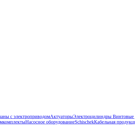
аны с электроприводом
Актуаторы
Электроцилиндры
Винтовые
емкомплекты
Насосное оборудование
Schischek
Кабельная продукц