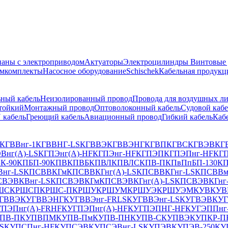
аны с электроприводом
Актуаторы
Электроцилиндры
Винтовые
емкомплекты
Насосное оборудование
Schischek
Кабельная продукц
ный кабель
Неизолированный провод
Провода для воздушных л
тойкий
Монтажный провод
Оптоволоконный кабель
Судовой кабе
 кабель
Греющий кабель
Авиационный провод
Гибкий кабель
Каб
КГВВнг-1
КГВВНГ-LS
КГВВЭ
КГВВЭНГ
КГВП
КГВС
КГВЭВ
КГ
Внг(А)-LS
КГПЭнг(А)-HF
КГПЭнг-HF
КГПЭП
КГПЭПнг-HF
КГ
К-90
КПБП-90
КПВ
КПВБ
КПВЛ
КПВЛС
КПВ-П
КПвПпБП-130
К
нг-LS
КПСВВКГм
КПСВВКГнг(А)-LS
КПСВВКГнг-LS
КПСВВ
ВЭВКВнг-LS
КПСВЭВКГм
КПСВЭВКГнг(А)-LS
КПСВЭВКГнг
ШС
КРШСП
КРШС-П
КРШУ
КРШУМ
КРШУЭ
КРШУЭМ
КУВ
КУВ
ГВВЭ
КУГВВЭНГ
КУГВВЭнг-FRLS
КУГВВЭнг-LS
КУГВЭВ
КУ
ПЭПнг(A)-FRHF
КУГПЭПнг(A)-HF
КУГПЭПНГ-HF
КУГЭППнг
ПВ-П
КУПВПМ
КУПВ-Пм
КУПВ-ПН
КУПВ-С
КУПВЭ
КУПКР-П
S
КУПСПнг-HF
КУПСЭВ
КУПСЭВнг-LS
КУПЭВ
КУПЭВ-250
КУ