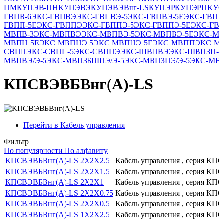
ПМ
КУПЭВ-ПН
КУПЭВЭ
КУПЭВЭВнг-LS
КУПЭР
КУПЭРП
КУ
ГВПВ-6
ЭКС-ГВПВЭ
ЭКС-ГВПВЭ-5
ЭКС-ГВПВЭ-5Е
ЭКС-ГВП
ГВПП-5Е
ЭКС-ГВППЭ
ЭКС-ГВППЭ-5
ЭКС-ГВППЭ-5Е
ЭКС-ГВ
МВПВ-3
ЭКС-МВПВЭ
ЭКС-МВПВЭ-5
ЭКС-МВПВЭ-5Е
ЭКС-
МВПН-5Е
ЭКС-МВПНЭ-5
ЭКС-МВПНЭ-5Е
ЭКС-МВПП
ЭКС-
СВПП
ЭКС-СВПП-5
ЭКС-СВППЭ
ЭКС-ШВПВЭ
ЭКС-ШВПЗП-
МВПВЭ/Э-5
ЭКС-МВПЗБШПЭ/Э-5
ЭКС-МВПЗПЭ/Э-5
ЭКС-МВ
КПСВЭВБВнг(А)-LS
Перейти в Кабель управления
Фильтр
По популярности
По алфавиту
КПСВЭВБВнг(А)-LS 2Х2Х2.5
Кабель управления , серия 
КПСВЭВБВнг(А)-LS 2Х2Х1.5
Кабель управления , серия 
КПСВЭВБВнг(А)-LS 2Х2Х1
Кабель управления , серия 
КПСВЭВБВнг(А)-LS 2Х2Х0.75
Кабель управления , серия 
КПСВЭВБВнг(А)-LS 2Х2Х0.5
Кабель управления , серия 
КПСВЭВБВнг(А)-LS 1Х2Х2.5
Кабель управления , серия 