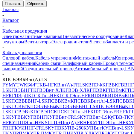
Показать
Сбросить
Главная
-
Каталог
-
Кабельная продукция
Электромагнитные клапаны
Пневматическое оборудование
Клап
редукторы
Вентиляторы
Электродвигатели
Siemens
Запчасти и р
-
Кабель управления
Силовой кабель
Кабель управления
Монтажный кабель
Контроль
спецназначения
Кабель связи
Телефонный кабель
Провод термос
выводной
Соединительный провод
Автомобильный провод
LAN
-
КПСВЭВБВнг(А)-LS
FYMYTW
КБФРТ
КВ-НГ
КВнг(А)-FRLS
КВПЭФ
КГВВ
КГВВНГ
LS
КГВЭВНГТ
КГВЭВнг-ХЛ
КГВЭВ-ХЛ
КГПЭВ
КГПЭВм
КГПЭ
HF
КГПЭфП
КГСКТнг-HF
КГСКТЭнг-HF
КИПЭВ
КИПЭВм
КПБ
LS
КПСВВБВНГ-LS
КПСВВКВм
КПСВВКВнг(А)-LS
КПСВВКВ
LS
КПСВВт
КПСВЭВБВм
КПСВЭВБВНГ-LS
КПСВЭВКВм
КПС
LS
КПСВЭВт
КПСВЭПСКПС
КПЭПнг-HF
КПЭТИнг-FRHF
КР
LS
КУГВВ
КУГВВНГ
КУГВВнг-FRLS
КУГВВнг-LS
КуГВВ-Т
КУ
HF
КУГППЭнг-HF
КУГППЭПнг(A)-FRHF
КУГППЭПнг-HF
КУГ
FRHF
КУИННГ-FRLS
КУПВ
КУПВ-250
КУПВнг
КУПВнг-LS
КУ
П
КУПРПМ
КУПР-ПМ
КУПР-ПН
КУПР-ХЛ
КУПРЭ
КУПСВнг-L