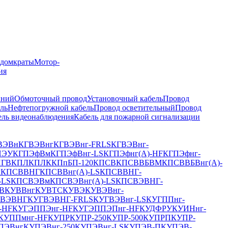
 домкраты
Мотор-
ия
иний
Обмоточный провод
Установочный кабель
Провод
ль
Нефтепогружной кабель
Провод осветительный
Провод
ель видеонаблюдения
Кабель для пожарной сигнализации
ВЭВн
КГВЭВнг
КГВЭВнг-FRLS
КГВЭВнг-
ПЭУ
КГПЭфВм
КГПЭфВнг-LS
КГПЭфнг(А)-HF
КГПЭфнг-
ПГВ
КПЛ
КПЛК
КПпБП-120
КПСВ
КПСВВБВМ
КПСВВБВнг(А)-
м
КПСВВНГ
КПСВВнг(А)-LS
КПСВВНГ-
-LS
КПСВЭВм
КПСВЭВнг(А)-LS
КПСВЭВНГ-
В
КУВВнг
КУВТС
КУВЭ
КУВЭВнг-
ГВЭВНГ
КУГВЭВНГ-FRLS
КУГВЭВнг-LS
КУГППнг-
-HF
КУГЭППЭнг-HF
КУГЭППЭПнг-HF
КУДФРУ
КУИНнг-
КУППмнг-HF
КУПР
КУПР-250
КУПР-500
КУПРП
КУПР-
ПЭВнг
КУПЭВнг-250
КУПЭВнг-LS
КУПЭВ-П
КУПЭВ-