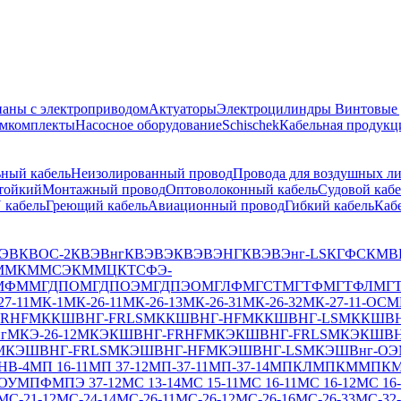
аны с электроприводом
Актуаторы
Электроцилиндры
Винтовые
емкомплекты
Насосное оборудование
Schischek
Кабельная продукц
ный кабель
Неизолированный провод
Провода для воздушных л
тойкий
Монтажный провод
Оптоволоконный кабель
Судовой кабе
 кабель
Греющий кабель
Авиационный провод
Гибкий кабель
Каб
ЭВ
КВОС-2
КВЭВнг
КВЭВЭ
КВЭВЭНГ
КВЭВЭнг-LS
КГФС
КМВ
ММ
КММСЭ
КММЦ
КТСФЭ-
МФМ
МГДПО
МГДПОЭ
МГДПЭО
МГЛФ
МГСТ
МГТФ
МГТФЛ
МГ
27-11
МК-1
МК-26-11
МК-26-13
МК-26-31
МК-26-32
МК-27-11-ОС
М
RHF
МККШВНГ-FRLS
МККШВНГ-HF
МККШВНГ-LS
МККШВН
г
МКЭ-26-12
МКЭКШВНГ-FRHF
МКЭКШВНГ-FRLS
МКЭКШВН
МКЭШВНГ-FRLS
МКЭШВНГ-HF
МКЭШВНГ-LS
МКЭШВнг-ОЭ
НВ-4
МП 16-11
МП 37-12
МП-37-11
МП-37-14
МПКЛ
МПКМ
МПК
ОУ
МПФ
МПЭ 37-12
МС 13-14
МС 15-11
МС 16-11
МС 16-12
МС 16-
МС-21-12
МС-24-14
МС-26-11
МС-26-12
МС-26-16
МС-26-33
МС-32-