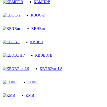
КВМПЭВ
КВОС-2
КВЭВнг
КВЭВЭ
КВЭВЭНГ
КВЭВЭнг-LS
КГФС
КМВ