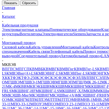
Показать
Сбросить
Главная
-
Каталог
-
Кабельная продукция
Электромагнитные клапаны
Пневматическое оборудование
Клап
редукторы
Вентиляторы
Электродвигатели
Siemens
Запчасти и р
-
Монтажный провод
Силовой кабель
Кабель управления
Монтажный кабель
Контроль
спецназначения
Кабель связи
Телефонный кабель
Провод термос
выводной
Соединительный провод
Автомобильный провод
LAN
-
МКВЭВ
ВП
ГПСМП
ГСП
КВМВБ
КВМВГ
КВМВГнг
КВМВГнг-LS
КВМП
LS
КМВЭВнг(А)-LS
КМВЭВНГ-LS
КМВЭВПнг-LS
КМВЭНГ
К
ХК
КТФЭ
КТФЭ-250
КЭСФС
КЭСФЭ
КЭСФЭЛ
ЛВ
ЛПВГСЭ
ЛП
О
МГШВЭ
МГШВЭ-1
МГШВЭВ
МГШВЭП
МГШД
МК 26-12
МК 
21
МК-4
МКВВ
МКВЭКБШВ
МККШВ
МККШВНГ
МККШВНГ-F
FRLS
МКШВНГ-HF
МКШВНГ-LS
МКШВНГ-ХЛ
МКШМ
МКШн
М
МКЭШВ-Мнг
МКЭШВНГ
МКЭШВнг-(А)
МКЭШВНГ-FRHF
ОЭ
МКЭШНГ
МЛП
МЛПЭ
МЛТП
МЛТПЭ
МНВ
МНВ-1
МНВ-2
М
33-11
МПО-33-12
МПОУЭ
МПОЭ
МПОЭ 23-11
МПОЭ 33-11
МПР
36-11
МС 36-13
МС-14-11
МС-15-18
МС-16-16
МС-16-34
МС-17-13