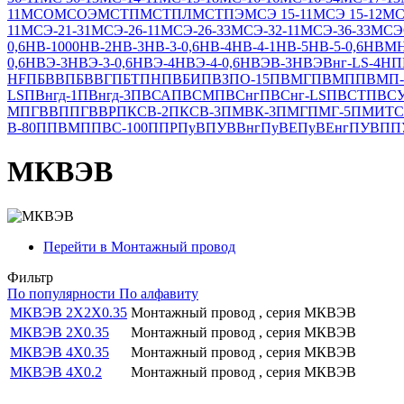
11
МСО
МСОЭ
МСТП
МСТПЛ
МСТПЭ
МСЭ 15-11
МСЭ 15-12
МС
11
МСЭ-21-31
МСЭ-26-11
МСЭ-26-33
МСЭ-32-11
МСЭ-36-33
МСЭО
0,6
НВ-1000
НВ-2
НВ-3
НВ-3-0,6
НВ-4
НВ-4-1
НВ-5
НВ-5-0,6
НВМ
0,6
НВЭ-3
НВЭ-3-0,6
НВЭ-4
НВЭ-4-0,6
НВЭВ-3
НВЭВнг-LS-4
НП
HF
ПБВВ
ПБВВГ
ПБТПН
ПВБИ
ПВЗПО-15
ПВМГ
ПВМП
ПВМП-
LS
ПВнгд-1
ПВнгд-3
ПВСА
ПВСМ
ПВСнг
ПВСнг-LS
ПВСТ
ПВС
М
ПГВВП
ПГВВР
ПКСВ-2
ПКСВ-3
ПМВК-3
ПМГ
ПМГ-5
ПМИТС
В-80
ППВМ
ППВС-100
ППР
ПуВ
ПУВВнг
ПуВЕ
ПуВЕнг
ПУВП
П
МКВЭВ
Перейти в Монтажный провод
Фильтр
По популярности
По алфавиту
МКВЭВ 2Х2Х0.35
Монтажный провод , серия МКВЭВ
МКВЭВ 2Х0.35
Монтажный провод , серия МКВЭВ
МКВЭВ 4Х0.35
Монтажный провод , серия МКВЭВ
МКВЭВ 4Х0.2
Монтажный провод , серия МКВЭВ