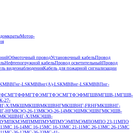
 домкраты
Мотор-
ия
иний
Обмоточный провод
Установочный кабель
Провод
ль
Нефтепогружной кабель
Провод осветительный
Провод
ель видеонаблюдения
Кабель для пожарной сигнализации
КМВВГнг-LS
КМВВнг(А)-LS
КМВВнг-LS
КМВВПнг-
ТФС
МГТФФ
МГТФЭ
МГТФЭС
МГТФЭФ
МГШВ
МГШВ-1
МГШВ-
К-27-
Г-ХЛ
МКШ
МКШВ
МКШВНГ
МКШВНГ-FRHF
МКШВНГ-
Г-HF
МКЭО-26-13
МКЭО-26-14
МКЭШ
МКЭШВГ
МКЭШВ-
МКЭШВНГ-ХЛ
МКЭШВ-
МУ
МПКМЭ
МПМ
МПМУ
МПМУЭ
МПМЭ
МПО
МПО 23-11
МПО
13
МС 16-14
МС 16-15
МС 16-33
МС 21-11
МС 26-13
МС 26-15
МС
11
МС-36-12
МС-36-33
МС-41-