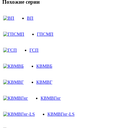
Похожие серии
ВП
ГПСМП
ГСП
КВМВБ
КВМВГ
КВМВГнг
КВМВГнг-LS