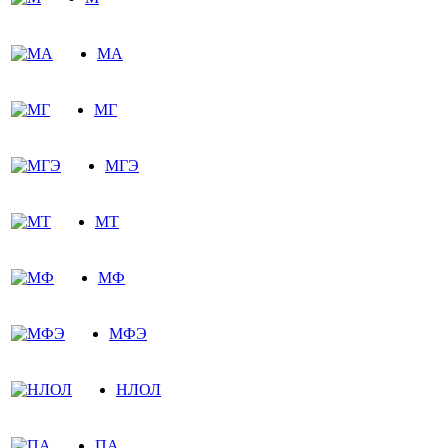
МА
МГ
МГЭ
МТ
МФ
МФЭ
НЛОЛ
ПА