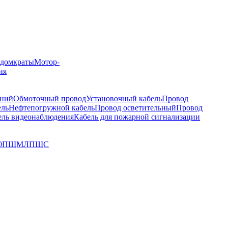
 домкраты
Мотор-
ия
иний
Обмоточный провод
Установочный кабель
Провод
ель
Нефтепогружной кабель
Провод осветительный
Провод
ель видеонаблюдения
Кабель для пожарной сигнализации
0
ПЩМЛ
ПЩС