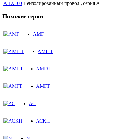
А 1Х100
Неизолированный провод , серия А
Похожие серии
АМГ
АМГ-Т
АМГЛ
АМГТ
АС
АСКП
М