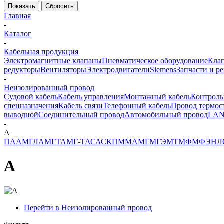
Показать
Сбросить
Главная
-
Каталог
-
Кабельная продукция
Электромагнитные клапаны
Пневматическое оборудование
Клап
редукторы
Вентиляторы
Электродвигатели
Siemens
Запчасти и р
-
Неизолированный провод
Судовой кабель
Кабель управления
Монтажный кабель
Контроль
спецназначения
Кабель связи
Телефонный кабель
Провод термос
выводной
Соединительный провод
Автомобильный провод
LAN
-
А
ПА
АМГЛ
АМГТ
АМГ-Т
АС
АСКП
М
МА
МГ
МГЭ
МТ
МФ
МФЭ
НЛ
А
Перейти в Неизолированный провод