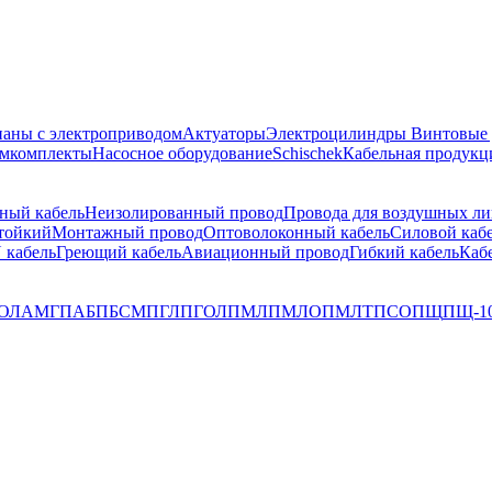
аны с электроприводом
Актуаторы
Электроцилиндры
Винтовые
емкомплекты
Насосное оборудование
Schischek
Кабельная продукц
ный кабель
Неизолированный провод
Провода для воздушных л
тойкий
Монтажный провод
Оптоволоконный кабель
Силовой каб
 кабель
Греющий кабель
Авиационный провод
Гибкий кабель
Каб
ОЛ
АМГ
ПАБ
ПБСМ
ПГЛ
ПГОЛ
ПМЛ
ПМЛО
ПМЛТ
ПСО
ПЩ
ПЩ-1