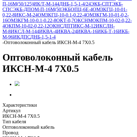
П-16М(50/125)
ИК/Т-М-144
ДНБ-1,5-1-4/24
ЭКБ-СПТ
ЭКБ-
СПС
ЭКБ-ДПОМ-П-16М(50
ЭКБ
ОПЦ-6Е-4
ОМЗКГЦ-10-01-
0,22-8
ИКС-М-24
ОМЗКГЦ-10-0.1-0.22-4
ОМЗКГМ-10-01-0,2-
16
ОМЗКГМ-10-0.1-0.22-8
ОКТ-0,7
ОКСНМ
ОКПМ-10-02-0,22-
4
ОКПМ-10-02-0,22-12
ОКНС
ДПТ
ИКС-М-12
ИКСЛН-
М-8
ИКСЛ-М-144
ИКВА-4
ИКВА-24
ИКВА-16
ИКБ-Т-16
ИКБ-
М-96
ИК
ДПС
ДНБ-1,5-1-4
-
Оптоволоконный кабель ИКСН-М-4 7Х0.5
Оптоволоконный кабель
ИКСН-М-4 7Х0.5
Характеристики
Артикул
ИКСН-М-4 7Х0.5
Тип кабеля
Оптоволоконный кабель
Провод