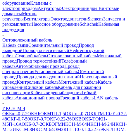
оборудование
Клапаны с
электроприводом
Актуаторы
Электроцилиндры
Винтовые
домкраты
Мотор-
редукторы
Вентиляторы
Электродвигатели
Siemens
Запчасти и
ремкомплекты
Насосное оборудование
Schischek
Кабельная
продукция
-
Оптоволоконный кабель
Кабель связи
Соединительный провод
Провод
выводной
Провод осветительный
Нефтепогружной
кабель
Судовой кабель
Оптоволоконный кабель
Монтажный
провод
Провод термостойкий
Телефонный
кабель
Автомобильный провод
Провод
спецназначения
Установочный кабель
Обмоточный
провод
Провода для воздушных линий
Неизолированный
провод
Контрольный кабель
Монтажный кабель
Кабель
управления
Силовой кабель
Кабель для пожарной
сигнализации
Кабель видеонаблюдения
Гибкий
кабель
Авиационный провод
Греющий кабель
LAN кабель
-
ИКСН-М-4
ОКБнг-0,7-2
ОКНБ
ОКМТП-1,5
ОКЛнг-0,7
ОККТМ-10-01-0,22-
48
ОКГ-0,7-50
ОКГ-0,7
ОКГ-0,22-36
ОКВ
ОКБ-Т
ОКН-
М5П-16А
ОКБ-0,7-2
ОКБ
ОГМ
ИКСН-М-64
ИКСН-М-24
ИКСН-
М-12
ИКС-М-8
ИКС-М-64
ОМЗКГЦ-10-0.1-0.22-6
ЭКБ-ДПОМ-