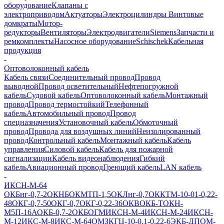
оборудование
Клапаны с
электроприводом
Актуаторы
Электроцилиндры
Винтовые
домкраты
Мотор-
редукторы
Вентиляторы
Электродвигатели
Siemens
Запчасти и
ремкомплекты
Насосное оборудование
Schischek
Кабельная
продукция
-
Оптоволоконный кабель
Кабель связи
Соединительный провод
Провод
выводной
Провод осветительный
Нефтепогружной
кабель
Судовой кабель
Оптоволоконный кабель
Монтажный
провод
Провод термостойкий
Телефонный
кабель
Автомобильный провод
Провод
спецназначения
Установочный кабель
Обмоточный
провод
Провода для воздушных линий
Неизолированный
провод
Контрольный кабель
Монтажный кабель
Кабель
управления
Силовой кабель
Кабель для пожарной
сигнализации
Кабель видеонаблюдения
Гибкий
кабель
Авиационный провод
Греющий кабель
LAN кабель
-
ИКСН-М-64
ОКБнг-0,7-2
ОКНБ
ОКМТП-1,5
ОКЛнг-0,7
ОККТМ-10-01-0,22-
48
ОКГ-0,7-50
ОКГ-0,7
ОКГ-0,22-36
ОКВ
ОКБ-Т
ОКН-
М5П-16А
ОКБ-0,7-2
ОКБ
ОГМ
ИКСН-М-4
ИКСН-М-24
ИКСН-
М-12
ИКС-М-8
ИКС-М-64
ОМЗКГЦ-10-0.1-0.22-6
ЭКБ-ДПОМ-