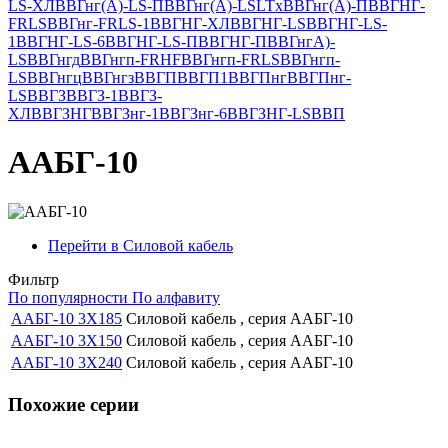
LS-ХЛ
ВВГнг(А)-LS-П
ВВГнг(А)-LSLTx
ВВГнг(А)-П
ВВГНГ-
FRLS
ВВГнг-FRLS-1
ВВГНГ-ХЛ
ВВГНГ-LS
ВВГНГ-LS-
1
ВВГНГ-LS-6
ВВГНГ-LS-П
ВВГНГ-П
ВВГнгА)-
LS
ВВГнгд
ВВГнгп-FRHF
ВВГнгп-FRLS
ВВГнгп-
LS
ВВГнгц
ВВГнгз
ВВГП
ВВГП1
ВВГПнг
ВВГПнг-
LS
ВВГЗ
ВВГЗ-1
ВВГЗ-
ХЛ
ВВГЗНГ
ВВГЗнг-1
ВВГЗнг-6
ВВГЗНГ-LS
ВВП
ААБГ-10
Перейти в Силовой кабель
Фильтр
По популярности
По алфавиту
ААБГ-10 3Х185
Силовой кабель , серия ААБГ-10
ААБГ-10 3Х150
Силовой кабель , серия ААБГ-10
ААБГ-10 3Х240
Силовой кабель , серия ААБГ-10
Похожие серии