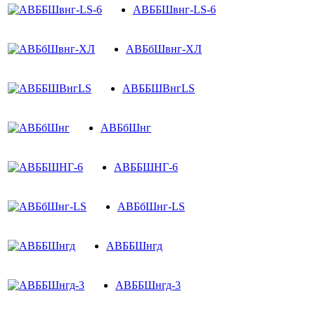
АВББШвнг-LS-6
АВБбШвнг-ХЛ
АВББШВнгLS
АВБбШнг
АВББШНГ-6
АВБбШнг-LS
АВББШнгд
АВББШнгд-3