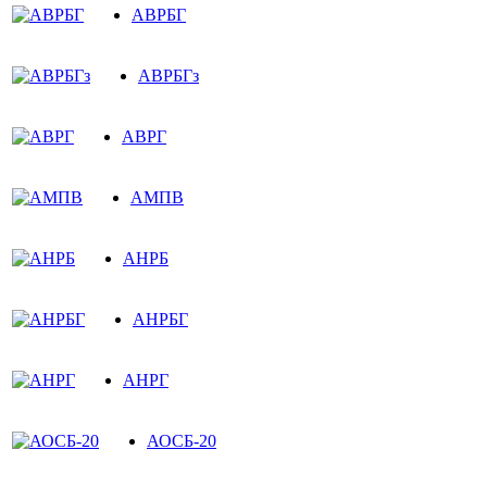
АВРБГ
АВРБГз
АВРГ
АМПВ
АНРБ
АНРБГ
АНРГ
АОСБ-20