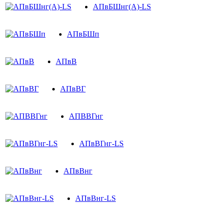
АПвБШнг(А)-LS
АПвБШп
АПвВ
АПвВГ
АПВВГнг
АПвВГнг-LS
АПвВнг
АПвВнг-LS