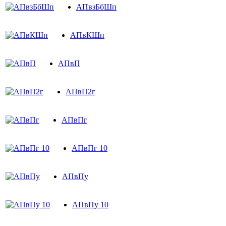
АПвзБбШп
АПвКШп
АПвП
АПвП2г
АПвПг
АПвПг 10
АПвПу
АПвПу 10