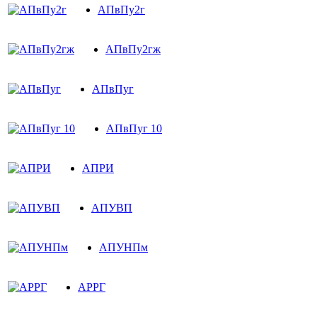
АПвПу2г
АПвПу2гж
АПвПуг
АПвПуг 10
АПРИ
АПУВП
АПУНПм
АРРГ