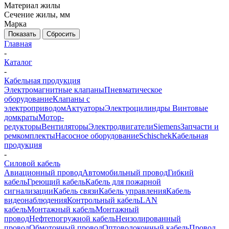
Материал жилы
Сечение жилы, мм
Марка
Показать
Сбросить
Главная
-
Каталог
-
Кабельная продукция
Электромагнитные клапаны
Пневматическое
оборудование
Клапаны с
электроприводом
Актуаторы
Электроцилиндры
Винтовые
домкраты
Мотор-
редукторы
Вентиляторы
Электродвигатели
Siemens
Запчасти и
ремкомплекты
Насосное оборудование
Schischek
Кабельная
продукция
-
Силовой кабель
Авиационный провод
Автомобильный провод
Гибкий
кабель
Греющий кабель
Кабель для пожарной
сигнализации
Кабель связи
Кабель управления
Кабель
видеонаблюдения
Контрольный кабель
LAN
кабель
Монтажный кабель
Монтажный
провод
Нефтепогружной кабель
Неизолированный
провод
Обмоточный провод
Оптоволоконный кабель
Провод