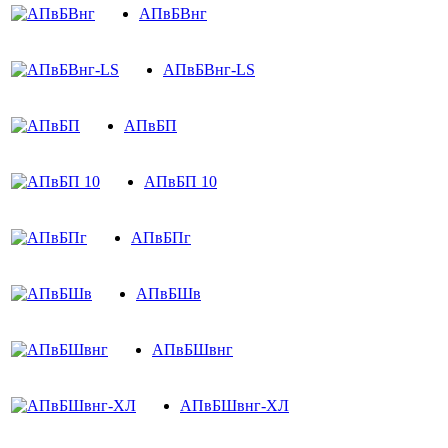
АПвБВнг
АПвБВнг-LS
АПвБП
АПвБП 10
АПвБПг
АПвБШв
АПвБШвнг
АПвБШвнг-ХЛ