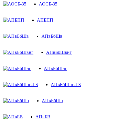
АОСБ-35
АПБПП
АПвБбШв
АПвБбШвнг
АПвБбШнг
АПвБбШнг-LS
АПвБбШп
АПвБВ