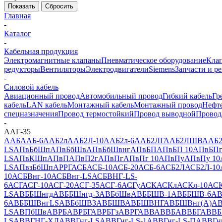
Показать
Сбросить
Главная
-
Каталог
-
Кабельная продукция
Электромагнитные клапаны
Пневматическое оборудование
Клап
редукторы
Вентиляторы
Электродвигатели
Siemens
Запчасти и р
-
Силовой кабель
Авиационный провод
Автомобильный провод
Гибкий кабель
Гр
кабель
LAN кабель
Монтажный кабель
Монтажный провод
Нефт
спецназначения
Провод термостойкий
Провод выводной
Провод
-
ААГ-35
ААБ
ААБ-6
ААБ2л
ААБ2Л-10
ААБ2л-6
ААБ2ЛГ
ААБ2ЛШВ
ААБ2
LS
АПвБбШп
АПвБбШв
АПвБбШвнг
АПвБП
АПвБП 10
АПвБП
LS
АПвКШп
АПвП
АПвП2г
АПвПг
АПвПг 10
АПвПу
АПвПу 10
LS
АПвзБбШп
АРРГ
АСБ
АСБ-10
АСБ-20
АСБ-6
АСБ2Л
АСБ2Л-10
10
АСБВнг-10
АСБВнг-LS
АСБВНГ-LS-
6
АСГ
АСГ-10
АСГ-20
АСГ-35
АСГ-6
АСГу
АСК
АСКл
АСКл-10
АСК
LS
АВББШнгд
АВББШнгд-3
АВБбШв
АВББШВ-1
АВББШВ-6
АВ
6
АВББШВнгLS
АВБбШВЗ
АВБШВ
АВБШВНГ
АВБШВнг(А)
АВ
LS
АВПбШв
АВРБ
АВРБГ
АВРБГз
АВРГ
АВВ
АВВБ
АВВБГ
АВВБ
LS
АВВГНГ-ХЛ
АВВГнг-LS
АВВГнг-LS-1
АВВГнг-LS-П
АВВГн