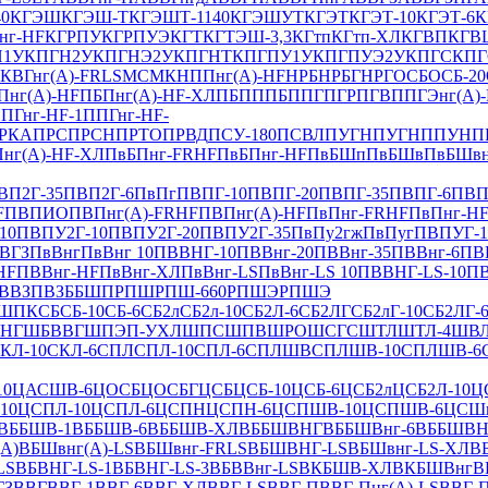
40
КГЭШ
КГЭШ-Т
КГЭШТ-1140
КГЭШУТ
КГЭТ
КГЭТ-10
КГЭТ-6
К
нг-HF
КГРПУ
КГРПУЭ
КГТ
КГТЭШ-3,3
КГтп
КГтп-ХЛ
КГВП
КГВ
Н1У
КПГН2У
КПГНЭ2У
КПГНТ
КПГПУ1У
КПГПУЭ2У
КПГС
КПГ
КВГнг(А)-FRLS
МСМК
НППнг(A)-HF
НРБ
НРБГ
НРГ
ОСБ
ОСБ-20
Пнг(А)-HF
ПБПнг(А)-HF-ХЛ
ПБПП
ПБППГ
ПГР
ПГВ
ППГЭнг(A)
ПГнг-HF-1
ППГнг-HF-
РКА
ПРС
ПРСН
ПРТО
ПРВД
ПСУ-180
ПСВЛ
ПУГН
ПУГНП
ПУНП
нг(А)-HF-ХЛ
ПвБПнг-FRHF
ПвБПнг-HF
ПвБШп
ПвБШв
ПвБШвн
ВП2Г-35
ПВП2Г-6
ПвПг
ПВПГ-10
ПВПГ-20
ПВПГ-35
ПВПГ-6
ПВП
F
ПВПИО
ПВПнг(A)-FRHF
ПВПнг(А)-HF
ПвПнг-FRHF
ПвПнг-H
10
ПВПУ2Г-10
ПВПУ2Г-20
ПВПУ2Г-35
ПвПу2гж
ПвПуг
ПВПУГ-1
ВГЗ
ПвВнг
ПвВнг 10
ПВВНГ-10
ПВВнг-20
ПВВнг-35
ПВВнг-6
ПВ
HF
ПВВнг-HF
ПвВнг-ХЛ
ПвВнг-LS
ПвВнг-LS 10
ПВВНГ-LS-10
ПВ
ВВЗ
ПВЗББШП
РПШ
РПШ-660
РПШЭ
РПШЭ
ШПК
СБ
СБ-10
СБ-6
СБ2л
СБ2л-10
СБ2Л-6
СБ2ЛГ
СБ2лГ-10
СБ2ЛГ-
НГ
ШБВВГ
ШПЭП-УХЛ
ШПС
ШПВ
ШРО
ШСГС
ШТЛ
ШТЛ-4
ШВ
КЛ-10
СКЛ-6
СПЛ
СПЛ-10
СПЛ-6
СПЛШВ
СПЛШВ-10
СПЛШВ-6
10
ЦАСШВ-6
ЦОСБ
ЦОСБГ
ЦСБ
ЦСБ-10
ЦСБ-6
ЦСБ2л
ЦСБ2Л-10
Ц
10
ЦСПЛ-10
ЦСПЛ-6
ЦСПН
ЦСПН-6
ЦСПШВ-10
ЦСПШВ-6
ЦСШ
ВББШВ-1
ВББШВ-6
ВББШВ-ХЛ
ВББШВНГ
ВББШВнг-6
ВББШВН
А)
ВБШвнг(A)-LS
ВБШвнг-FRLS
ВБШВНГ-LS
ВБШвнг-LS-ХЛ
В
LS
ВБВНГ-LS-1
ВБВНГ-LS-3
ВБВВнг-LS
ВКБШВ-ХЛ
ВКБШВнг
В
ГЗ
ВВГ
ВВГ-1
ВВГ-6
ВВГ-ХЛ
ВВГ-LS
ВВГ-П
ВВГ-Пнг(A)-LS
ВВГ-