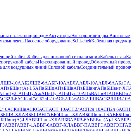
аны с электроприводом
Актуаторы
Электроцилиндры
Винтовые
емкомплекты
Насосное оборудование
Schischek
Кабельная продукц
еющий кабель
Кабель для пожарной сигнализации
Кабель связи
Ка
епогружной кабель
Неизолированный провод
Обмоточный прово
а для воздушных линий
Силовой кабель
Соединительный провод
ЛШВ-10
ААБ2ЛШВ-6
ААБГ-10
ААБЛ
ААБЛ-10
ААБЛ-6
ААБлЭ
А
г
АПвБШнг(А)-LS
АПвБШп
АПвБШв
АПвБШвнг
АПвБШвнг-ХЛ
АПвПу2г
АПвПу2гж
АПвПуг
АПвПуг 10
АПвВ
АПвВГ
АПВВГнг
АСБ2Л-6
АСБ2лГ
АСБ2лГ-10
АСБ2ЛГ-6
АСБ2ЛШВ
АСБ2ЛШВ-10
А
л-6
АСКлШв
АСКС
АСП
АСП-10
АСП2л
АСП2л-10
АСП2л-6
АСПГ
ББШВ-ХЛ
АВББШВНГ
АВБбШвнг-ХЛ
АВБбШвнг-LS
АВББШвнг
БШвнг(A)-LS
АВБШвнг-ХЛ
АВБВ
АВБВ-6
АВБВнг(A)-LS
АВБВн
ГЗ
АВВГ
АВВГ-1
АВВГ-6
АВВГ-ХЛ
АВВГ-П
АВВГЭ
АВВГЭНГ
АВ
г-LSLT
АВВГнг-П
АВВГнгд
АВВГП
АВВГПнг
АВВГЗ
АВВГЗНГ
А