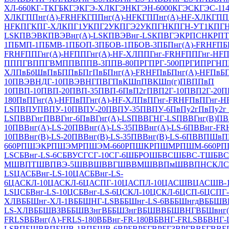
ХЛ-660
КГ-Т
КГБ
КГЭ
КГЭ-ХЛ
КГЭН
КГЭН-6000
КГЭС
КГЭС-11
ХЛ
КГППнг(А)-FRHF
КГППнг(А)-HF
КГППнг(А)-HF-ХЛ
КГПП
HF
КПГ
КПГ-ХЛ
КПГ1У
КПГ2У
КПГЭ2У
КПГН
КПГН-УТ1
КПГ
LS
КПВЭВ
КПВЭВнг(А)-LS
КПВЭВнг-LS
КПВГЭ
КРПСН
КРПТ
1
ПБМП-1
ПБМВ-1
ПБОП-3
ПБОВ-1
ПБОВ-3
ПБПнг(А)-FRHF
ПБ
FRHF
ППГнг(А)-HF
ППГнг(А)-HF-ХЛ
ППГнг-FRHF
ППГнг-HF
П
П
ППГВ
ППГВМ
ППВ
ППВ-3
ППВ-80
ПРГ
ПРГ-500
ПРГИ
ПРГН
П
ХЛ
ПвБбШв
ПвБП
ПвБПг
ПвБПнг(А)-FRHF
ПвБПнг(А)-HF
ПвБП
10
ПВЭВНДГ-10
ПВЭВНГ
ПВГ
ПвКШп
ПВКШп(г)
ПВП
ПвП
10
ПВП-10
ПВП-20
ПВП-35
ПВП-6
ПвП2г
ПВП2Г-10
ПВП2Г-20
П
180
ПвПГнг(А)-HF
ПвПГнг(А)-HF-ХЛ
ПвПГнг-FRHF
ПвПГнг-H
LS
ПВПУ
ПВПУ-10
ПВПУ-20
ПВПУ-35
ПВПУ-6
ПвПу2г
ПвПу2г 
LS
ПВВГнг
ПВВГнг-6
ПвВГнг(А)-LS
ПВВГНГ-LS
ПВВГнг(В)
ПВ
10
ПВВнг(А)-LS-20
ПВВнг(А)-LS-35
ПВВнг(А)-LS-6
ПВВнг-FR
10
ПВВнг(В)-LS-20
ПВВнг(В)-LS-35
ПВВнг(В)-LS-6
ПВВПШв
П
660
РПШЭК
РПШЭМ
РПШЭМ-660
РПШК
РПШМ
РПШМ-660
РП
LS
СБВнг-LS-6
СБВУ
СГ
СГ-10
СГ-6
ШБРО
ШБВС
ШБВС-Т
ШБВС
М
ШВПТ
ШВПВЭ-5
ШВВ
ШВВГ
ШВВМ
ШВВПм
ШВВПН
СКЛ
С
LS
ЦАСБВнг-LS-10
ЦАСБВнг-LS-
6
ЦАСКЛ-10
ЦАСКЛ-6
ЦАСПГ-10
ЦАСПЛ-10
ЦАСШВ
ЦАСШВ-
LS
ЦСБВнг-LS-10
ЦСБВнг-LS-6
ЦСКЛ-10
ЦСКЛ-6
ЦСП-6
ЦСПГ-
ХЛ
ВББШнг-ХЛ-1
ВББШНГ-LS
ВББШнг-LS-6
ВББШнгд
ВББШВ
LS-ХЛ
ВББШВЗ
ВББШВЗнг
ВББШЗнг
ВБШВ
ВБШВНГ
ВБШвнг(
FRLS
ВБВнг(А)-FRLS-180
ВБВнг-FR-180
ВБВНГ-FRLS
ВБВНГ-
LS
ВПБШВ
ВПБШВ-1
ВПБШВ-6
ВРБ
ВРБГ
ВРБГЗ
ВРГ
ВВБГ
ВВБ