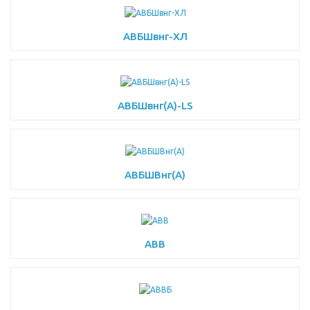
АВБШвнг-ХЛ
АВБШвнг(A)-LS
АВБШВнг(А)
АВВ