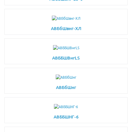
АВБбШвнг-ХЛ
АВББШВнгLS
АВБбШнг
АВББШНГ-6