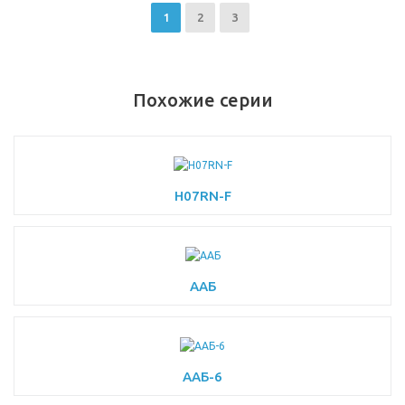
1
2
3
Похожие серии
H07RN-F
ААБ
ААБ-6