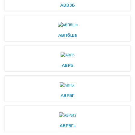
АВВЗБ
АВПбШв
АВРБ
АВРБГ
АВРБГз