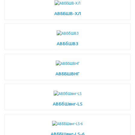
АВББШВ-ХЛ
АВБбШВЗ
АВББШВНГ
АВБбШвнг-LS
АВББШвнг-LS-6