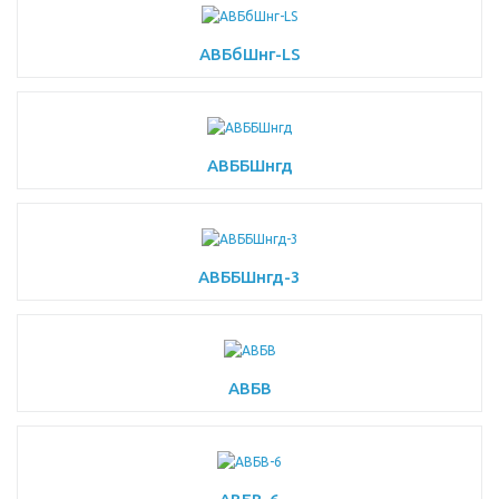
АВБбШнг-LS
АВББШнгд
АВББШнгд-3
АВБВ