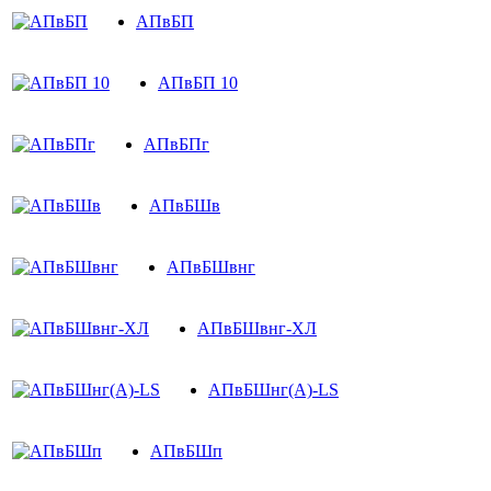
АПвБП
АПвБП 10
АПвБПг
АПвБШв
АПвБШвнг
АПвБШвнг-ХЛ
АПвБШнг(А)-LS
АПвБШп