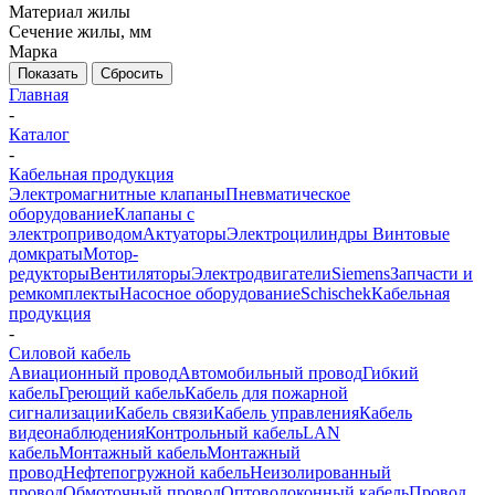
Материал жилы
Сечение жилы, мм
Марка
Показать
Сбросить
Главная
-
Каталог
-
Кабельная продукция
Электромагнитные клапаны
Пневматическое
оборудование
Клапаны с
электроприводом
Актуаторы
Электроцилиндры
Винтовые
домкраты
Мотор-
редукторы
Вентиляторы
Электродвигатели
Siemens
Запчасти и
ремкомплекты
Насосное оборудование
Schischek
Кабельная
продукция
-
Силовой кабель
Авиационный провод
Автомобильный провод
Гибкий
кабель
Греющий кабель
Кабель для пожарной
сигнализации
Кабель связи
Кабель управления
Кабель
видеонаблюдения
Контрольный кабель
LAN
кабель
Монтажный кабель
Монтажный
провод
Нефтепогружной кабель
Неизолированный
провод
Обмоточный провод
Оптоволоконный кабель
Провод