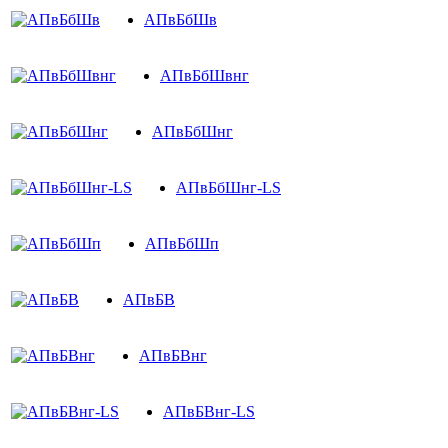
АПвБбШв
АПвБбШвнг
АПвБбШнг
АПвБбШнг-LS
АПвБбШп
АПвБВ
АПвБВнг
АПвБВнг-LS