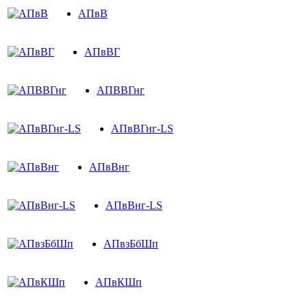
АПвВ
АПвВГ
АПВВГнг
АПвВГнг-LS
АПвВнг
АПвВнг-LS
АПвзБбШп
АПвКШп