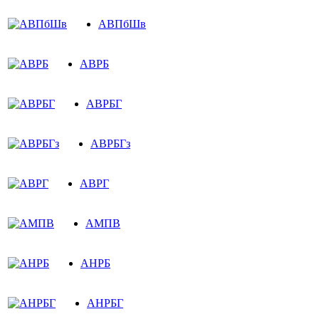
АВПбШв
АВРБ
АВРБГ
АВРБГз
АВРГ
АМПВ
АНРБ
АНРБГ