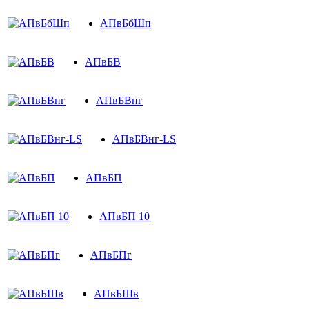
АПвБбШп
АПвБВ
АПвБВнг
АПвБВнг-LS
АПвБП
АПвБП 10
АПвБПг
АПвБШв