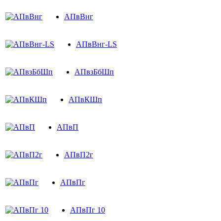
АПвВнг
АПвВнг-LS
АПвзБбШп
АПвКШп
АПвП
АПвП2г
АПвПг
АПвПг 10