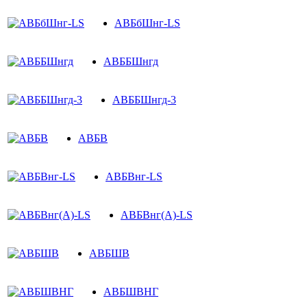
АВБбШнг-LS
АВББШнгд
АВББШнгд-3
АВБВ
АВБВнг-LS
АВБВнг(A)-LS
АВБШВ
АВБШВНГ