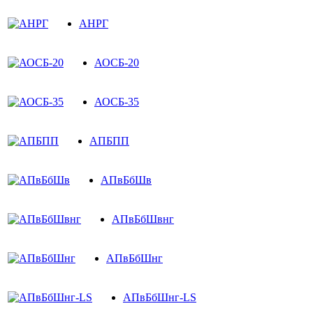
АНРГ
АОСБ-20
АОСБ-35
АПБПП
АПвБбШв
АПвБбШвнг
АПвБбШнг
АПвБбШнг-LS