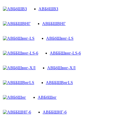
АВБбШВЗ
АВББШВНГ
АВБбШвнг-LS
АВББШвнг-LS-6
АВБбШвнг-ХЛ
АВББШВнгLS
АВБбШнг
АВББШНГ-6