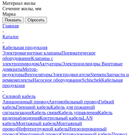
Материал жилы
Сечение жилы, мм
Марка
Показать
Сбросить
Главная
-
Каталог
-
Кабельная продукция
Электромагнитные клапаны
Пневматическое
оборудование
Клапаны с
электроприводом
Актуаторы
Электроцилиндры
Винтовые
домкраты
Мотор-
редукторы
Вентиляторы
Электродвигатели
Siemens
Запчасти и
ремкомплекты
Насосное оборудование
Schischek
Кабельная
продукция
-
Силовой кабель
Авиационный провод
Автомобильный провод
Гибкий
кабель
Греющий кабель
Кабель для пожарной
сигнализации
Кабель связи
Кабель управления
Кабель
видеонаблюдения
Контрольный кабель
LAN
кабель
Монтажный кабель
Монтажный
провод
Нефтепогружной кабель
Неизолированный
провод
Обмоточный провод
Оптоволоконный кабель
Провод