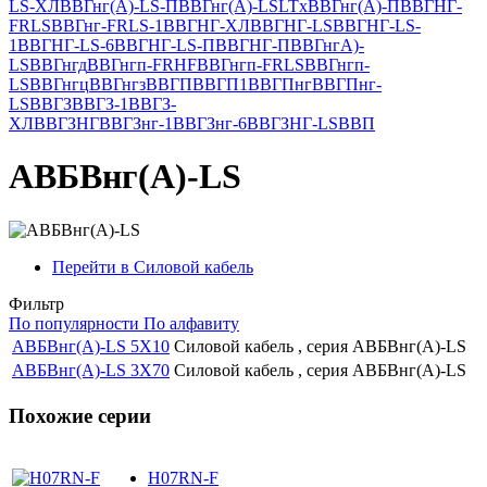
LS-ХЛ
ВВГнг(А)-LS-П
ВВГнг(А)-LSLTx
ВВГнг(А)-П
ВВГНГ-
FRLS
ВВГнг-FRLS-1
ВВГНГ-ХЛ
ВВГНГ-LS
ВВГНГ-LS-
1
ВВГНГ-LS-6
ВВГНГ-LS-П
ВВГНГ-П
ВВГнгА)-
LS
ВВГнгд
ВВГнгп-FRHF
ВВГнгп-FRLS
ВВГнгп-
LS
ВВГнгц
ВВГнгз
ВВГП
ВВГП1
ВВГПнг
ВВГПнг-
LS
ВВГЗ
ВВГЗ-1
ВВГЗ-
ХЛ
ВВГЗНГ
ВВГЗнг-1
ВВГЗнг-6
ВВГЗНГ-LS
ВВП
АВБВнг(A)-LS
Перейти в Силовой кабель
Фильтр
По популярности
По алфавиту
АВБВнг(A)-LS 5Х10
Силовой кабель , серия АВБВнг(A)-LS
АВБВнг(A)-LS 3Х70
Силовой кабель , серия АВБВнг(A)-LS
Похожие серии
H07RN-F