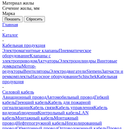
Материал жилы
Сечение жилы, мм
Марка
Показать
Сбросить
Главная
-
Каталог
-
Кабельная продукция
Электромагнитные клапаны
Пневматическое
оборудование
Клапаны с
электроприводом
Актуаторы
Электроцилиндры
Винтовые
домкраты
Мотор-
редукторы
Вентиляторы
Электродвигатели
Siemens
Запчасти и
ремкомплекты
Насосное оборудование
Schischek
Кабельная
продукция
-
Силовой кабель
Авиационный провод
Автомобильный провод
Гибкий
кабель
Греющий кабель
Кабель для пожарной
сигнализации
Кабель связи
Кабель управления
Кабель
видеонаблюдения
Контрольный кабель
LAN
кабель
Монтажный кабель
Монтажный
провод
Нефтепогружной кабель
Неизолированный
провод
Обмоточный провод
Оптоволоконный кабель
Провод