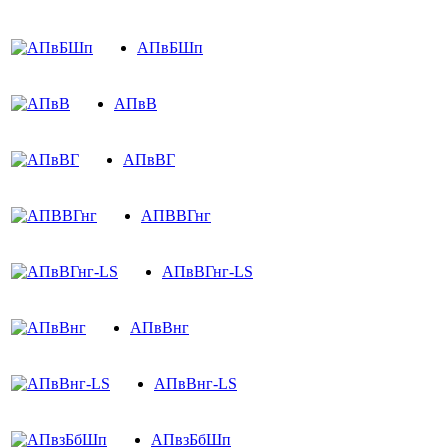
АПвБШп
АПвВ
АПвВГ
АПВВГнг
АПвВГнг-LS
АПвВнг
АПвВнг-LS
АПвзБбШп