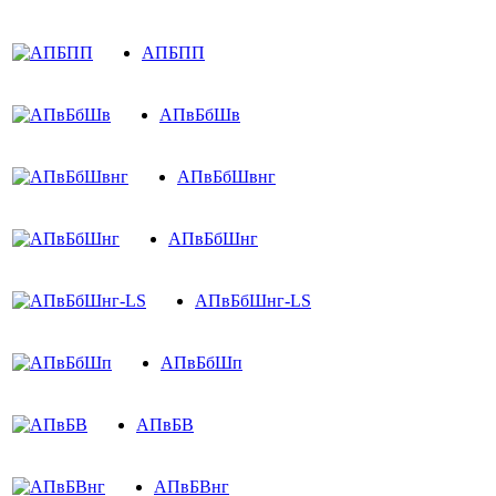
АПБПП
АПвБбШв
АПвБбШвнг
АПвБбШнг
АПвБбШнг-LS
АПвБбШп
АПвБВ
АПвБВнг