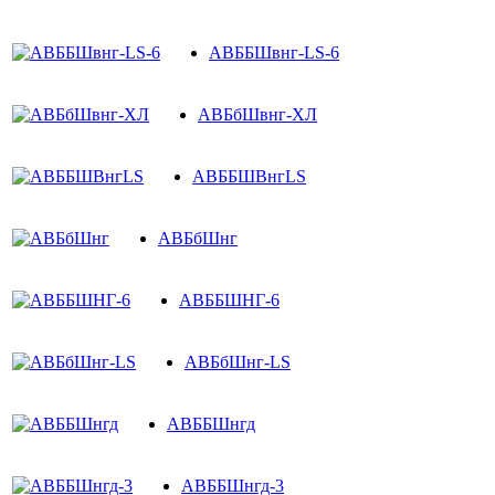
АВББШвнг-LS-6
АВБбШвнг-ХЛ
АВББШВнгLS
АВБбШнг
АВББШНГ-6
АВБбШнг-LS
АВББШнгд
АВББШнгд-3