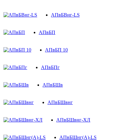
АПвБВнг-LS
АПвБП
АПвБП 10
АПвБПг
АПвБШв
АПвБШвнг
АПвБШвнг-ХЛ
АПвБШнг(А)-LS