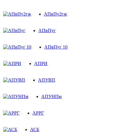
АПвПу2гж
АПвПуг
АПвПуг 10
АПРИ
АПУВП
АПУНПм
АРРГ
АСБ