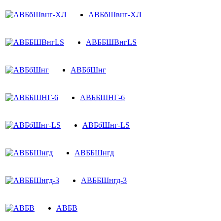
АВБбШвнг-ХЛ
АВББШВнгLS
АВБбШнг
АВББШНГ-6
АВБбШнг-LS
АВББШнгд
АВББШнгд-3
АВБВ