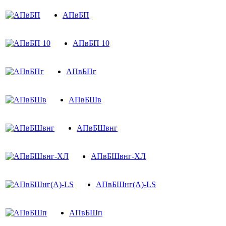
АПвБП
АПвБП 10
АПвБПг
АПвБШв
АПвБШвнг
АПвБШвнг-ХЛ
АПвБШнг(А)-LS
АПвБШп