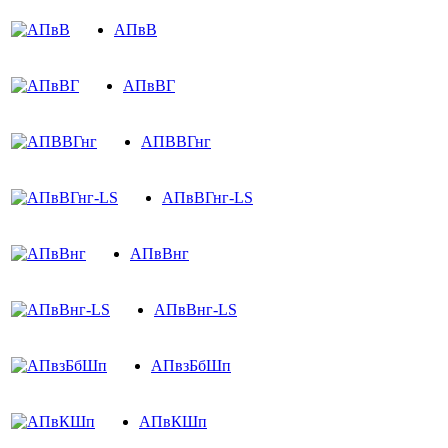
АПвВ
АПвВГ
АПВВГнг
АПвВГнг-LS
АПвВнг
АПвВнг-LS
АПвзБбШп
АПвКШп