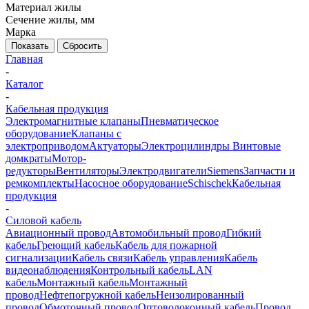
Материал жилы
Сечение жилы, мм
Марка
Показать
Сбросить
Главная
-
Каталог
-
Кабельная продукция
Электромагнитные клапаны
Пневматическое
оборудование
Клапаны с
электроприводом
Актуаторы
Электроцилиндры
Винтовые
домкраты
Мотор-
редукторы
Вентиляторы
Электродвигатели
Siemens
Запчасти и
ремкомплекты
Насосное оборудование
Schischek
Кабельная
продукция
-
Силовой кабель
Авиационный провод
Автомобильный провод
Гибкий
кабель
Греющий кабель
Кабель для пожарной
сигнализации
Кабель связи
Кабель управления
Кабель
видеонаблюдения
Контрольный кабель
LAN
кабель
Монтажный кабель
Монтажный
провод
Нефтепогружной кабель
Неизолированный
провод
Обмоточный провод
Оптоволоконный кабель
Провод