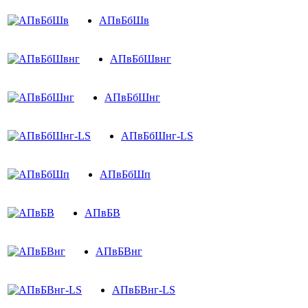
АПвБбШв
АПвБбШвнг
АПвБбШнг
АПвБбШнг-LS
АПвБбШп
АПвБВ
АПвБВнг
АПвБВнг-LS