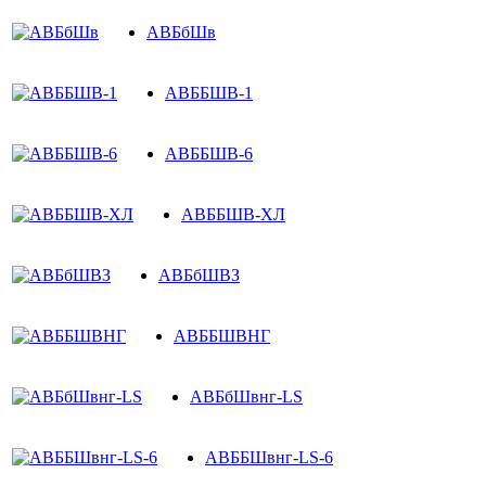
АВБбШв
АВББШВ-1
АВББШВ-6
АВББШВ-ХЛ
АВБбШВЗ
АВББШВНГ
АВБбШвнг-LS
АВББШвнг-LS-6