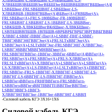
ХЛ
ВБбШвнг-LS
ВБбШвнг-LS-6
ВБбШвнг-LS-
ХЛ
ВББШВЗ
ВББШВЗнг
ВББШЗнг
ВБШВ
ВБШВНГ
ВБШвнг(А)
LS
ВБШвнг-FRLS
ВБШВНГ-LS
ВБШвнг-LS-
ХЛ
ВБВ
ВБВ-1
ВБВНГ
ВБВнг(А)
ВБВнг(А)-FR
ВБВнг(А)-
FRLS
ВБВнг(А)-FRLS-180
ВБВнг-FR-180
ВБВНГ-
FRLS
ВБВНГ-LS
ВБВНГ-LS-1
ВБВНГ-LS-3
ВБВВнг-
LS
ВКБШВ-ХЛ
ВКБШВнг
ВКбШвнг-ХЛ
ВКБШвнг-
LS
ВПБШВ
ВПБШВ-1
ВПБШВ-6
ВРБ
ВРБГ
ВРБГЗ
ВРГ
ВВБГ
ВВБ
ХЛ
ВВГ-LS
ВВГ-П
ВВГ-Пнг(A)-LS
ВВГ-ПНГ-LS
ВВГ-
Т
ВВГЭ
ВВГЭНГ
ВВГЭнг(А)-FRLSLTx
ВВГЭнг(A)-
LS
ВВГЭнг(А)-LSLTx
ВВГЭнг-FRLS
ВВГЭНГ-ХЛ
ВВГЭнг-
LS
ВВГЭВ
ВВГМ
ВВГМН
ВВГмнг(A)-
FRLS
ВВГНГ
ВВГнг-1
ВВГнг-3
ВВГнг-6
ВВГнг(А)
ВВГнг(A)-
FRLS
ВВГнг(А)-FRLS
ВВГнг(А)-FRLS-ХЛ
ВВГнг(А)-
FRLSLTx
ВВГнг(А)-ХЛ
ВВГнг(A)-LS
ВВГнг(А)-LS
ВВГнг(А)-
LS-ХЛ
ВВГнг(А)-LS-П
ВВГнг(А)-LSLTx
ВВГнг(А)-П
ВВГНГ-
FRLS
ВВГнг-FRLS-1
ВВГНГ-ХЛ
ВВГНГ-LS
ВВГНГ-LS-
1
ВВГНГ-LS-6
ВВГНГ-LS-П
ВВГНГ-П
ВВГнгА)-
LS
ВВГнгд
ВВГнгп-FRHF
ВВГнгп-FRLS
ВВГнгп-
LS
ВВГнгц
ВВГнгз
ВВГП
ВВГП1
ВВГПнг
ВВГПнг-
LS
ВВГЗ
ВВГЗ-1
ВВГЗ-
ХЛ
ВВГЗНГ
ВВГЗнг-1
ВВГЗнг-6
ВВГЗНГ-LS
ВВП
-
Силовой кабель КГЭ 3Х16+1Х6
Силовой кабель КГЭ