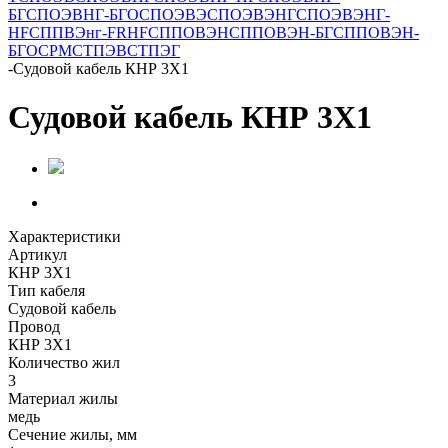
БГ
СПОЭВНГ-БГО
СПОЭВЭ
СПОЭВЭНГ
СПОЭВЭНГ-
HF
СППВЭнг-FRHF
СППОВЭН
СППОВЭН-БГ
СППОВЭН-
БГО
СРМ
СТПЭВ
СТПЭГ
-
Судовой кабель КНР 3Х1
Судовой кабель КНР 3Х1
Характеристики
Артикул
КНР 3Х1
Тип кабеля
Судовой кабель
Провод
КНР 3Х1
Количество жил
3
Материал жилы
медь
Сечение жилы, мм