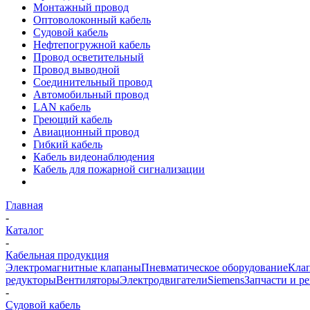
Монтажный провод
Оптоволоконный кабель
Судовой кабель
Нефтепогружной кабель
Провод осветительный
Провод выводной
Соединительный провод
Автомобильный провод
LAN кабель
Греющий кабель
Авиационный провод
Гибкий кабель
Кабель видеонаблюдения
Кабель для пожарной сигнализации
Главная
-
Каталог
-
Кабельная продукция
Электромагнитные клапаны
Пневматическое оборудование
Клап
редукторы
Вентиляторы
Электродвигатели
Siemens
Запчасти и р
-
Судовой кабель