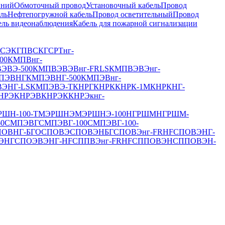
иний
Обмоточный провод
Установочный кабель
Провод
ль
Нефтепогружной кабель
Провод осветительный
Провод
ель видеонаблюдения
Кабель для пожарной сигнализации
НСЭ
КГПВС
КГСРТнг-
00
КМПВнг-
ЭВЭ-500
КМПВЭВЭВнг-FRLS
КМПВЭВЭнг-
ПЭВНГ
КМПЭВНГ-500
КМПЭВнг-
ЭНГ-LS
КМПЭВЭ-Т
КНРГ
КНРК
КНРК-1М
КНРКНГ-
НРЭ
КНРЭВ
КНРЭК
КНРЭкнг-
ШН-100-Т
МЭРШНЭ
МЭРШНЭ-100
НГРШМ
НГРШМ-
0
СМПЭВГ
СМПЭВГ-100
СМПЭВГ-100-
ПОВНГ-БГО
СПОВЭ
СПОВЭНБГ
СПОВЭнг-FRHF
СПОВЭНГ-
ЭНГ
СПОЭВЭНГ-HF
СППВЭнг-FRHF
СППОВЭН
СППОВЭН-