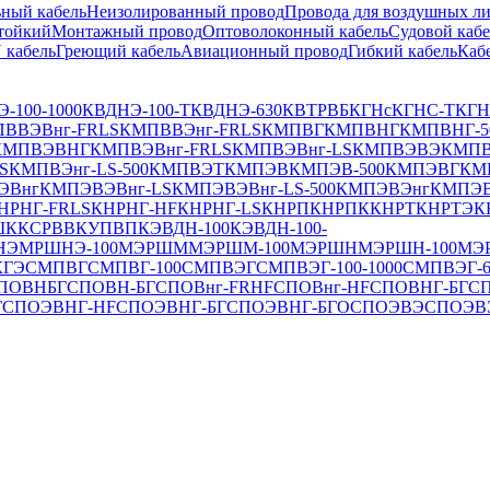
ный кабель
Неизолированный провод
Провода для воздушных л
тойкий
Монтажный провод
Оптоволоконный кабель
Судовой кабе
 кабель
Греющий кабель
Авиационный провод
Гибкий кабель
Каб
-100-1000
КВДНЭ-100-Т
КВДНЭ-630
КВТРВБ
КГНс
КГНС-Т
КГ
ВВЭВнг-FRLS
КМПВВЭнг-FRLS
КМПВГ
КМПВНГ
КМПВНГ-5
КМПВЭВНГ
КМПВЭВнг-FRLS
КМПВЭВнг-LS
КМПВЭВЭ
КМПВ
S
КМПВЭнг-LS-500
КМПВЭТ
КМПЭВ
КМПЭВ-500
КМПЭВГ
КМ
ЭВнг
КМПЭВЭВнг-LS
КМПЭВЭВнг-LS-500
КМПЭВЭнг
КМПЭВ
НРНГ-FRLS
КНРНГ-HF
КНРНГ-LS
КНРП
КНРПК
КНРТ
КНРТЭ
К
ШК
КСРВВ
КУПВП
КЭВДН-100
КЭВДН-100-
НЭ
МРШНЭ-100
МЭРШМ
МЭРШМ-100
МЭРШН
МЭРШН-100
МЭР
КГЭ
СМПВГ
СМПВГ-100
СМПВЭГ
СМПВЭГ-100-1000
СМПВЭГ-6
ПОВНБГ
СПОВН-БГ
СПОВнг-FRHF
СПОВнг-HF
СПОВНГ-БГ
С
Г
СПОЭВНГ-HF
СПОЭВНГ-БГ
СПОЭВНГ-БГО
СПОЭВЭ
СПОЭВ