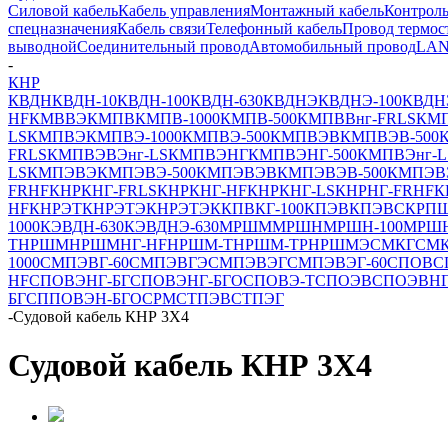
Силовой кабель
Кабель управления
Монтажный кабель
Контроль
спецназначения
Кабель связи
Телефонный кабель
Провод термос
выводной
Соединительный провод
Автомобильный провод
LAN
-
КНР
КВДН
КВДН-10
КВДН-100
КВДН-630
КВДНЭ
КВДНЭ-100
КВДНЭ
HF
КМВВЭ
КМПВ
КМПВ-1000
КМПВ-500
КМПВВнг-FRLS
КМП
LS
КМПВЭ
КМПВЭ-1000
КМПВЭ-500
КМПВЭВ
КМПВЭВ-500
FRLS
КМПВЭВЭнг-LS
КМПВЭНГ
КМПВЭНГ-500
КМПВЭнг-L
LS
КМПЭВЭ
КМПЭВЭ-500
КМПЭВЭВ
КМПЭВЭВ-500
КМПЭВ
FRHF
КНРКНГ-FRLS
КНРКНГ-HF
КНРКНГ-LS
КНРНГ-FRHF
К
HF
КНРЭТ
КНРЭТЭ
КНРЭТЭК
КПВКГ-100
КПЭВ
КПЭВС
КРП
1000
КЭВДН-630
КЭВДНЭ-630
МРШМ
МРШН
МРШН-100
МРШ
Т
НРШМ
НРШМНГ-HF
НРШМ-Т
НРШМ-ТР
НРШМЭ
СМКГ
СМ
1000
СМПЭВГ-60
СМПЭВГЭ
СМПЭВЭГ
СМПЭВЭГ-60
СПОВ
С
HF
СПОВЭНГ-БГ
СПОВЭНГ-БГО
СПОВЭ-Т
СПОЭВ
СПОЭВН
БГ
СППОВЭН-БГО
СРМ
СТПЭВ
СТПЭГ
-
Судовой кабель КНР 3Х4
Судовой кабель КНР 3Х4