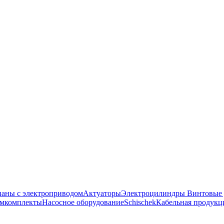
аны с электроприводом
Актуаторы
Электроцилиндры
Винтовые
емкомплекты
Насосное оборудование
Schischek
Кабельная продукц