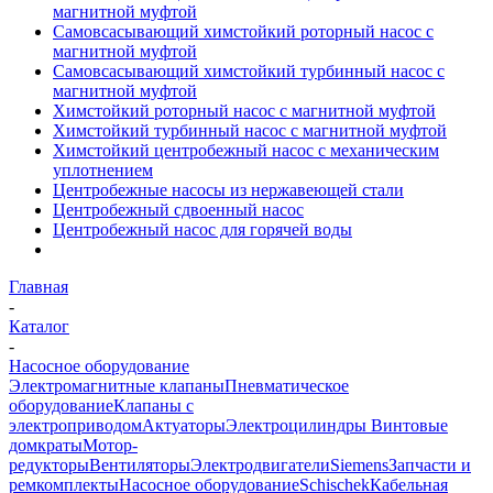
магнитной муфтой
Самовсасывающий химстойкий роторный насос с
магнитной муфтой
Самовсасывающий химстойкий турбинный насос с
магнитной муфтой
Химстойкий роторный насос с магнитной муфтой
Химстойкий турбинный насос с магнитной муфтой
Химстойкий центробежный насос с механическим
уплотнением
Центробежные насосы из нержавеющей стали
Центробежный cдвоенный насос
Центробежный насос для горячей воды
Главная
-
Каталог
-
Насосное оборудование
Электромагнитные клапаны
Пневматическое
оборудование
Клапаны с
электроприводом
Актуаторы
Электроцилиндры
Винтовые
домкраты
Мотор-
редукторы
Вентиляторы
Электродвигатели
Siemens
Запчасти и
ремкомплекты
Насосное оборудование
Schischek
Кабельная