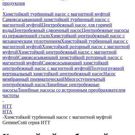
продукция
-
Химстойкий турбинный насос с магнитной муфтой
Самовсасывающий химстойкий турбинный насос с
магнитной муфтой
Центробежный насос для горячей
воды
Центробежный cдвоенный насос
Центробежные насосы
из нержавеющей стали
Химстойкий центробежный насос с
механическим уплотнением
Химстойкий турбинный насос с
магнитной муфтой
Химстойкий роторный насос с магнитной
муфтой
Химстойкий центробежный насос с магнитной
муфтой
Самовсасывающий химстойкий роторный насос с
магнитной муфтой
Самовсасывающий химстойкий
центробежный насос с магнитной муфтой
Полупогружной
вертикальный химстойкий центробежный насос
Насос
мембранный пневматический
Многоступенчатый
центробежный насос
Линейные центробежные
насосы
Линейные насосы со встроенным преобразователем
частоты
-
HTT
HTA
-
Химстойкий турбинный насос с магнитной муфтой
GemmeCotti серия HTT