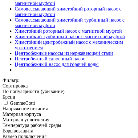
магнитной муфтой
Самовсасывающий химстойкий роторный насос с
магнитной муфтой
Самовсасывающий химстойкий турбинный насос с
магнитной муфтой
Химстойкий роторный насос с магнитной муфтой
Химстойкий турбинный насос с магнитной муфтой
Химстойкий центробежный насос с механическим
уплотнением
Центробежные насосы из нержавеющей стали
Центробежный cдвоенный насос
Центробежный насос для горячей воды
Фильтр:
Сортировка
По популярности (убывание)
Бренд
GemmeCotti
Напряжение питания
Материал корпуса
Материал уплотнения
Температура рабочей среды
Взрывозащита
Размер подключения