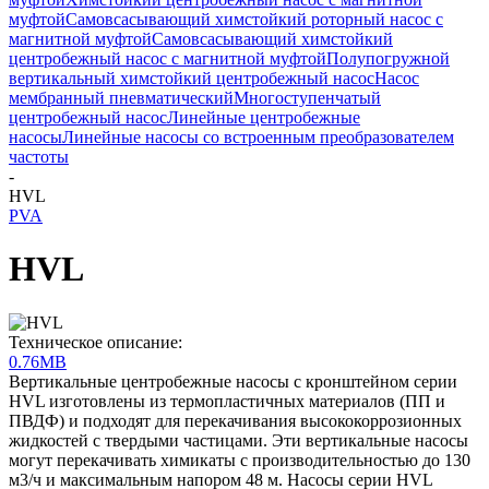
муфтой
Самовсасывающий химстойкий роторный насос с
магнитной муфтой
Самовсасывающий химстойкий
центробежный насос с магнитной муфтой
Полупогружной
вертикальный химстойкий центробежный насос
Насос
мембранный пневматический
Многоступенчатый
центробежный насос
Линейные центробежные
насосы
Линейные насосы со встроенным преобразователем
частоты
-
HVL
PVA
HVL
Техническое описание:
0.76MB
Вертикальные центробежные насосы с кронштейном серии
HVL изготовлены из термопластичных материалов (ПП и
ПВДФ) и подходят для перекачивания высококоррозионных
жидкостей с твердыми частицами. Эти вертикальные насосы
могут перекачивать химикаты с производительностью до 130
м3/ч и максимальным напором 48 м. Насосы серии HVL