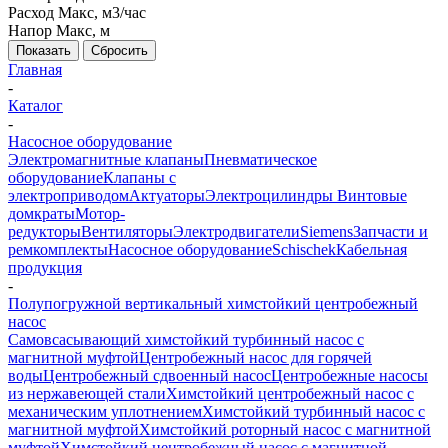
Расход Макс, м3/час
Напор Макс, м
Показать
Сбросить
Главная
-
Каталог
-
Насосное оборудование
Электромагнитные клапаны
Пневматическое
оборудование
Клапаны с
электроприводом
Актуаторы
Электроцилиндры
Винтовые
домкраты
Мотор-
редукторы
Вентиляторы
Электродвигатели
Siemens
Запчасти и
ремкомплекты
Насосное оборудование
Schischek
Кабельная
продукция
-
Полупогружной вертикальный химстойкий центробежный
насос
Самовсасывающий химстойкий турбинный насос с
магнитной муфтой
Центробежный насос для горячей
воды
Центробежный cдвоенный насос
Центробежные насосы
из нержавеющей стали
Химстойкий центробежный насос с
механическим уплотнением
Химстойкий турбинный насос с
магнитной муфтой
Химстойкий роторный насос с магнитной
муфтой
Химстойкий центробежный насос с магнитной