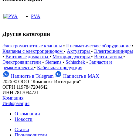
PVA
Другие категории
Электромагнитные клапаны
•
Пневматическое оборудование
•
Клапаны с электроприводом
•
Актуаторы
•
Электроцилиндры
•
Винтовые домкраты
•
Мотор-редукторы
•
Вентиляторы
•
Электродвигатели
•
Siemens
•
Schischek
•
Запчасти и
ремкомплекты
•
Кабельная продукция
Написать в Telegram
Написать в MAX
2026 © ООО "Комплект Интеграция"
ОГРН 1197847204642
ИНН 7817094721
Компания
Информация
О компании
Новости
Статьи
Производители