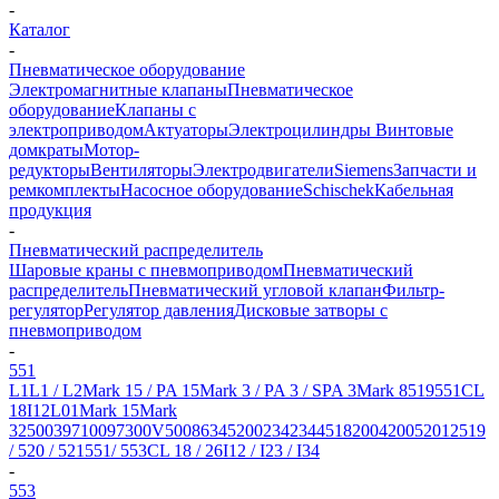
-
Каталог
-
Пневматическое оборудование
Электромагнитные клапаны
Пневматическое
оборудование
Клапаны с
электроприводом
Актуаторы
Электроцилиндры
Винтовые
домкраты
Мотор-
редукторы
Вентиляторы
Электродвигатели
Siemens
Запчасти и
ремкомплекты
Насосное оборудование
Schischek
Кабельная
продукция
-
Пневматический распределитель
Шаровые краны с пневмоприводом
Пневматический
распределитель
Пневматический угловой клапан
Фильтр-
регулятор
Регулятор давления
Дисковые затворы с
пневмоприводом
-
551
L1
L1 / L2
Mark 15 / PA 15
Mark 3 / PA 3 / SPA 3
Mark 8
519
551
CL
18
I12
L01
Mark 15
Mark
3
25003
97100
97300
V50
086
345
2002
342
344
518
2004
2005
2012
519
/ 520 / 521
551/ 553
CL 18 / 26
I12 / I23 / I34
-
553