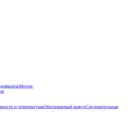
 домкраты
Мотор-
ия
жности и температуры
Обогреваемый кожух
Соединительная