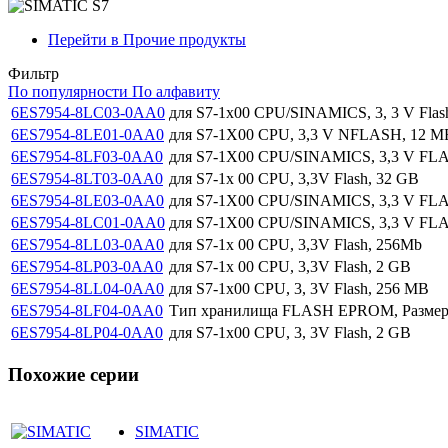
Перейти в Прочие продукты
Фильтр
По популярности
По алфавиту
6ES7954-8LC03-0AA0
для S7-1x00 CPU/SINAMICS, 3, 3 V Flas
6ES7954-8LE01-0AA0
для S7-1X00 CPU, 3,3 V NFLASH, 12 
6ES7954-8LF03-0AA0
для S7-1X00 CPU/SINAMICS, 3,3 V FLA
6ES7954-8LT03-0AA0
для S7-1x 00 CPU, 3,3V Flash, 32 GB
6ES7954-8LE03-0AA0
для S7-1X00 CPU/SINAMICS, 3,3 V FL
6ES7954-8LC01-0AA0
для S7-1X00 CPU/SINAMICS, 3,3 V F
6ES7954-8LL03-0AA0
для S7-1x 00 CPU, 3,3V Flash, 256Mb
6ES7954-8LP03-0AA0
для S7-1x 00 CPU, 3,3V Flash, 2 GB
6ES7954-8LL04-0AA0
для S7-1x00 CPU, 3, 3V Flash, 256 MB
6ES7954-8LF04-0AA0
Тип хранилища FLASH EPROM, Размер 
6ES7954-8LP04-0AA0
для S7-1x00 CPU, 3, 3V Flash, 2 GB
Похожие серии
SIMATIC