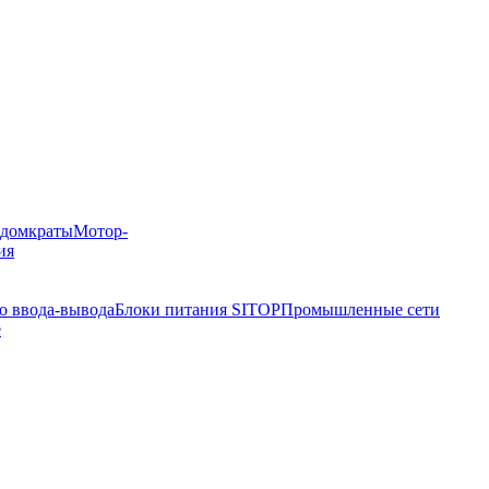
 домкраты
Мотор-
ия
о ввода-вывода
Блоки питания SITOP
Промышленные сети
e