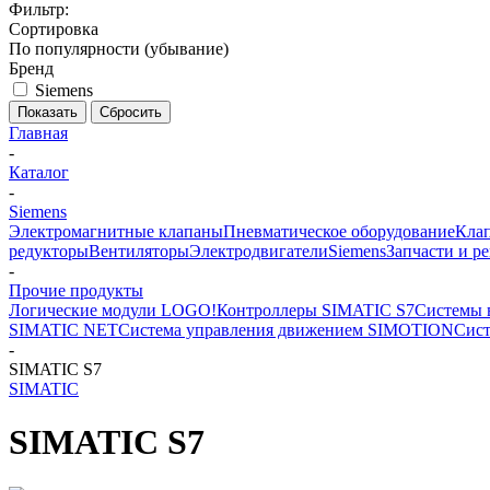
Фильтр:
Сортировка
По популярности (убывание)
Бренд
Siemens
Показать
Сбросить
Главная
-
Каталог
-
Siemens
Электромагнитные клапаны
Пневматическое оборудование
Клап
редукторы
Вентиляторы
Электродвигатели
Siemens
Запчасти и р
-
Прочие продукты
Логические модули LOGO!
Контроллеры SIMATIC S7
Системы 
SIMATIC NET
Система управления движением SIMOTION
Сист
-
SIMATIC S7
SIMATIC
SIMATIC S7