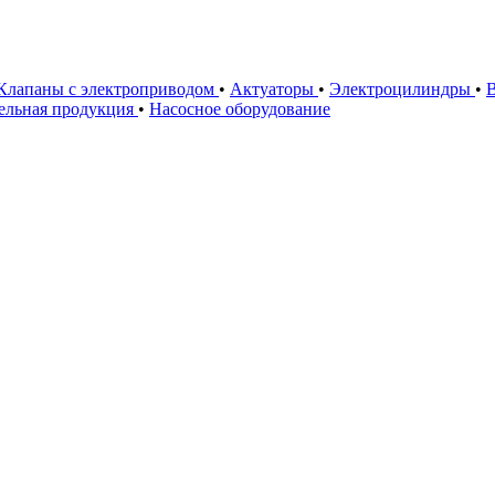
Клапаны с электроприводом
•
Актуаторы
•
Электроцилиндры
•
ельная продукция
•
Насосное оборудование