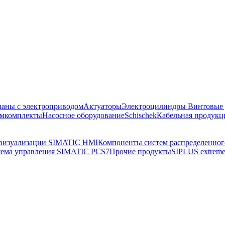
аны с электроприводом
Актуаторы
Электроцилиндры
Винтовые
емкомплекты
Насосное оборудование
Schischek
Кабельная продукц
визуализации SIMATIC HMI
Компоненты систем распределенног
ема управления SIMATIC PCS7
Прочие продукты
SIPLUS extrem