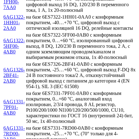
1FH00-
цифровой выход 16 DQ, 120/230 В переменного
7AA0
тока, 1 А, 1x 20-полюсный
6AG1322-
на базе 6ES7322-1HH01-0AA0 с конформным
1HH01-
покрытием, -40…+70 °C, цифровой выход с
2AA0
оптической изоляцией 16 DQ, релейные контакты
на базе 6ES7322-5FF00-0AB0 с конформным
6AG1322-
покрытием, 0…+60 °C, изолированный цифровой
5HF00-
выход, 8 DQ, 120/230 В переменного тока, 2 А, с
4AB0
одним заземляющим проводом/каналом и
выбираемым режимом отказа, 1x 40-полюсный
на базе 6ES7326-2BF41-0AB0 с конформным
6AG1326-
покрытием, -25…+60 °C, цифровой выход F-DQ 8x
2BF41-
24 В постоянного тока/2 А, отказоустойчивый
2AB0
цифровой выход с питанием до категории 4 (EN
954-1), SIL 3 (IEC 61508)
на базе 6ES7331-7PF01-0AB0 с конформным
покрытием, 0...+60 °C, аналоговый вход
6AG1331-
изолирован, 2/3/4 провода, 8 AI, резистор,
7PF01-
Pt100/200/1000 NI100/120/200/500/1000, CU10,
4AB0
характеристики по ГОСТ 16 (внутренний 24) бит,
50 мс, 1x 40-полюсный
6AG1331-
на базе 6ES7331-7RD00-0AB0 с конформным
7RD00-
покрытием, -25…+70 °C, (70° только для 4-