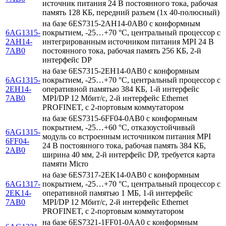
источник питания 24 В постоянного тока, рабочая
память 128 КБ, передний разъем (1x 40-полюсный)
на базе 6ES7315-2AH14-0AB0 с конформным
6AG1315-
покрытием, -25…+70 °C, центральный процессор с
2AH14-
интегрированным источником питания MPI 24 В
7AB0
постоянного тока, рабочая память 256 КБ, 2-й
интерфейс DP
на базе 6ES7315-2EH14-0AB0 с конформным
6AG1315-
покрытием, -25…+70 °C, центральный процессор с
2EH14-
оперативной памятью 384 КБ, 1-й интерфейс
7AB0
MPI/DP 12 Мбит/с, 2-й интерфейс Ethernet
PROFINET, с 2-портовым коммутатором
на базе 6ES7315-6FF04-0AB0 с конформным
покрытием, -25…+60 °C, отказоустойчивый
6AG1315-
модуль со встроенным источником питания MPI
6FF04-
24 В постоянного тока, рабочая память 384 КБ,
2AB0
ширина 40 мм, 2-й интерфейс DP, требуется карта
памяти Micro
на базе 6ES7317-2EK14-0AB0 с конформным
6AG1317-
покрытием, -25…+70 °C, центральный процессор с
2EK14-
оперативной памятью 1 МБ, 1-й интерфейс
7AB0
MPI/DP 12 Мбит/с, 2-й интерфейс Ethernet
PROFINET, с 2-портовым коммутатором
на базе 6ES7321-1FF01-0AA0 с конформным