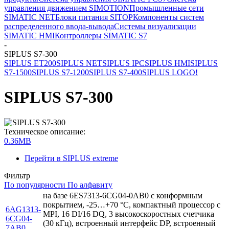
управления движением SIMOTION
Промышленные сети
SIMATIC NET
Блоки питания SITOP
Компоненты систем
распределенного ввода-вывода
Системы визуализации
SIMATIC HMI
Контроллеры SIMATIC S7
-
SIPLUS S7-300
SIPLUS ET200
SIPLUS NET
SIPLUS IPC
SIPLUS HMI
SIPLUS
S7-1500
SIPLUS S7-1200
SIPLUS S7-400
SIPLUS LOGO!
SIPLUS S7-300
Техническое описание:
0.36MB
Перейти в SIPLUS extreme
Фильтр
По популярности
По алфавиту
на базе 6ES7313-6CG04-0AB0 с конформным
покрытием, -25…+70 °C, компактный процессор с
6AG1313-
MPI, 16 DI/16 DQ, 3 высокоскоростных счетчика
6CG04-
(30 кГц), встроенный интерфейс DP, встроенный
7AB0