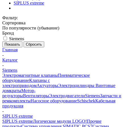
SIPLUS extreme
Фильтр:
Сортировка
По популярности (убывание)
Бренд
Siemens
Показать
Сбросить
Главная
-
Каталог
-
Siemens
Электромагнитные клапаны
Пневматическое
оборудование
Клапаны с
электроприводом
Актуаторы
Электроцилиндры
Винтовые
домкраты
Мотор-
редукторы
Вентиляторы
Электродвигатели
Siemens
Запчасти и
ремкомплекты
Насосное оборудование
Schischek
Кабельная
продукция
-
SIPLUS extreme
SIPLUS extreme
Логические модули LOGO!
Прочие
продукты
Система управления SIMATIC PCS7
Система