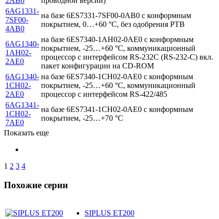
2AB0
проводной версии)
6AG1331-
на базе 6ES7331-7SF00-0AB0 с конформным
7SF00-
покрытием, 0…+60 °C, без одобрения PTB
4AB0
на базе 6ES7340-1AH02-0AE0 с конформным
6AG1340-
покрытием, -25…+60 °C, коммуникационный
1AH02-
процессор с интерфейсом RS-232C (RS-232-C) вкл.
2AE0
пакет конфигурации на CD-ROM
6AG1340-
на базе 6ES7340-1CH02-0AE0 с конформным
1CH02-
покрытием, -25…+60 °C, коммуникационный
2AE0
процессор с интерфейсом RS-422/485
6AG1341-
на базе 6ES7341-1CH02-0AE0 с конформным
1CH02-
покрытием, -25…+70 °C
7AE0
Показать еще
1
2
3
4
Похожие серии
SIPLUS ET200