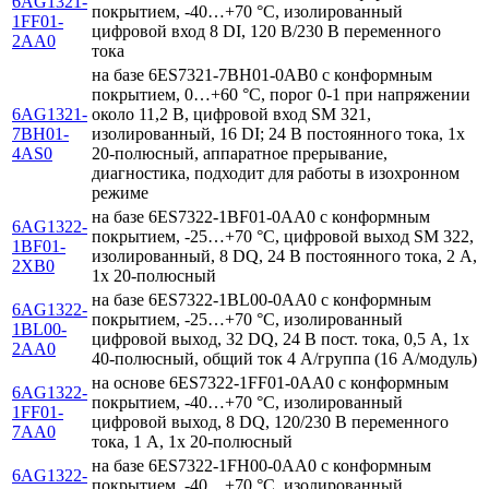
6AG1321-
покрытием, -40…+70 °C, изолированный
1FF01-
цифровой вход 8 DI, 120 В/230 В переменного
2AA0
тока
на базе 6ES7321-7BH01-0AB0 с конформным
покрытием, 0…+60 °C, порог 0-1 при напряжении
6AG1321-
около 11,2 В, цифровой вход SM 321,
7BH01-
изолированный, 16 DI; 24 В постоянного тока, 1x
4AS0
20-полюсный, аппаратное прерывание,
диагностика, подходит для работы в изохронном
режиме
на базе 6ES7322-1BF01-0AA0 с конформным
6AG1322-
покрытием, -25…+70 °C, цифровой выход SM 322,
1BF01-
изолированный, 8 DQ, 24 В постоянного тока, 2 А,
2XB0
1x 20-полюсный
на базе 6ES7322-1BL00-0AA0 с конформным
6AG1322-
покрытием, -25…+70 °C, изолированный
1BL00-
цифровой выход, 32 DQ, 24 В пост. тока, 0,5 А, 1x
2AA0
40-полюсный, общий ток 4 А/группа (16 А/модуль)
на основе 6ES7322-1FF01-0AA0 с конформным
6AG1322-
покрытием, -40…+70 °C, изолированный
1FF01-
цифровой выход, 8 DQ, 120/230 В переменного
7AA0
тока, 1 А, 1x 20-полюсный
на базе 6ES7322-1FH00-0AA0 с конформным
6AG1322-
покрытием, -40…+70 °C, изолированный