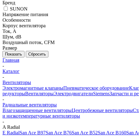
Бренд
SUNON
Напряжение питания
Особенности
Корпус вентилятора
Ток, А
Шум, dB
Воздушный поток, CFM
Размер
Показать
Сбросить
Главная
-
Каталог
-
Вентиляторы
Электромагнитные клапаны
Пневматическое оборудование
Клап
редукторы
Вентиляторы
Электродвигатели
Siemens
Запчасти и р
-
Радиальные вентиляторы
Влагозащищенные вентиляторы
Центробежные вентиляторы
Ст
и низкотемпературные вентиляторы
-
A Radial
E Radial
San Ace B97
San Ace B76
San Ace B52
San Ace B160
San A