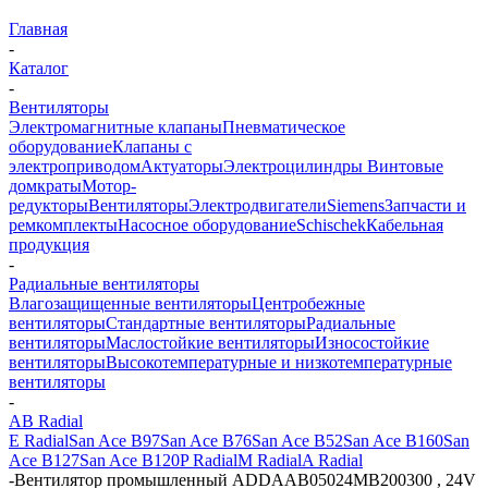
Главная
-
Каталог
-
Вентиляторы
Электромагнитные клапаны
Пневматическое
оборудование
Клапаны с
электроприводом
Актуаторы
Электроцилиндры
Винтовые
домкраты
Мотор-
редукторы
Вентиляторы
Электродвигатели
Siemens
Запчасти и
ремкомплекты
Насосное оборудование
Schischek
Кабельная
продукция
-
Радиальные вентиляторы
Влагозащищенные вентиляторы
Центробежные
вентиляторы
Стандартные вентиляторы
Радиальные
вентиляторы
Маслостойкие вентиляторы
Износостойкие
вентиляторы
Высокотемпературные и низкотемпературные
вентиляторы
-
AB Radial
E Radial
San Ace B97
San Ace B76
San Ace B52
San Ace B160
San
Ace B127
San Ace B120
P Radial
M Radial
A Radial
-
Вентилятор промышленный ADDAAB05024MB200300 , 24V