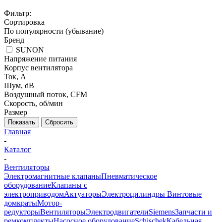
Фильтр:
Сортировка
По популярности (убывание)
Бренд
SUNON
Напряжение питания
Корпус вентилятора
Ток, А
Шум, dB
Воздушный поток, CFM
Скорость, об/мин
Размер
Показать
Сбросить
Главная
-
Каталог
-
Вентиляторы
Электромагнитные клапаны
Пневматическое
оборудование
Клапаны с
электроприводом
Актуаторы
Электроцилиндры
Винтовые
домкраты
Мотор-
редукторы
Вентиляторы
Электродвигатели
Siemens
Запчасти и
ремкомплекты
Насосное оборудование
Schischek
Кабельная