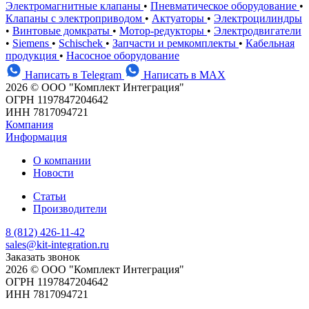
Электромагнитные клапаны
•
Пневматическое оборудование
•
Клапаны с электроприводом
•
Актуаторы
•
Электроцилиндры
•
Винтовые домкраты
•
Мотор-редукторы
•
Электродвигатели
•
Siemens
•
Schischek
•
Запчасти и ремкомплекты
•
Кабельная
продукция
•
Насосное оборудование
Написать в Telegram
Написать в MAX
2026 © ООО "Комплект Интеграция"
ОГРН 1197847204642
ИНН 7817094721
Компания
Информация
О компании
Новости
Статьи
Производители
8 (812) 426-11-42
sales@kit-integration.ru
Заказать звонок
2026 © ООО "Комплект Интеграция"
ОГРН 1197847204642
ИНН 7817094721