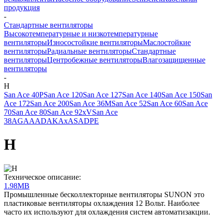
продукция
-
Стандартные вентиляторы
Высокотемпературные и низкотемпературные
вентиляторы
Износостойкие вентиляторы
Маслостойкие
вентиляторы
Радиальные вентиляторы
Стандартные
вентиляторы
Центробежные вентиляторы
Влагозащищенные
вентиляторы
-
H
San Ace 40
P
San Ace 120
San Ace 127
San Ace 140
San Ace 150
San
Ace 172
San Ace 200
San Ace 36
M
San Ace 52
San Ace 60
San Ace
70
San Ace 80
San Ace 92
х
V
San Ace
38
AG
AA
AD
AK
Aх
AS
A
DP
E
H
Техническое описание:
1.98MB
Промышленные бесколлекторные вентиляторы SUNON это
пластиковые вентиляторы охлаждения 12 Вольт. Наиболее
часто их используют для охлаждения систем автоматизакции.