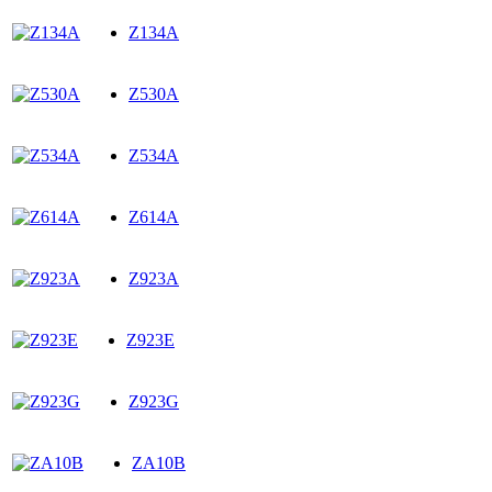
Z134A
Z530A
Z534A
Z614A
Z923A
Z923E
Z923G
ZA10B