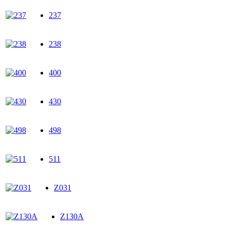
237
238
400
430
498
511
Z031
Z130A