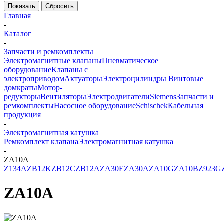
Показать
Сбросить
Главная
-
Каталог
-
Запчасти и ремкомплекты
Электромагнитные клапаны
Пневматическое
оборудование
Клапаны с
электроприводом
Актуаторы
Электроцилиндры
Винтовые
домкраты
Мотор-
редукторы
Вентиляторы
Электродвигатели
Siemens
Запчасти и
ремкомплекты
Насосное оборудование
Schischek
Кабельная
продукция
-
Электромагнитная катушка
Ремкомплект клапана
Электромагнитная катушка
-
ZA10A
Z134A
ZB12K
ZB12C
ZB12A
ZA30E
ZA30A
ZA10G
ZA10B
Z923G
ZA10A