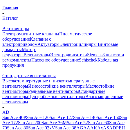
Главная
-
Каталог
-
Вентиляторы
Электромагнитные клапаны
Пневматическое
оборудование
Клапаны с
электроприводом
Актуаторы
Электроцилиндры
Винтовые
домкраты
Мотор-
редукторы
Вентиляторы
Электродвигатели
Siemens
Запчасти и
ремкомплекты
Насосное оборудование
Schischek
Кабельная
продукция
-
Стандартные вентиляторы
Высокотемпературные и низкотемпературные
вентиляторы
Износостойкие вентиляторы
Маслостойкие
вентиляторы
Радиальные вентиляторы
Стандартные
вентиляторы
Центробежные вентиляторы
Влагозащищенные
вентиляторы
-
AD
San Ace 40
P
San Ace 120
San Ace 127
San Ace 140
San Ace 150
San
Ace 172
San Ace 200
San Ace 36
M
San Ace 52
San Ace 60
San Ace
70
San Ace 80
San Ace 92
х
V
San Ace 38
AG
AA
AK
Aх
AS
A
DP
E
H