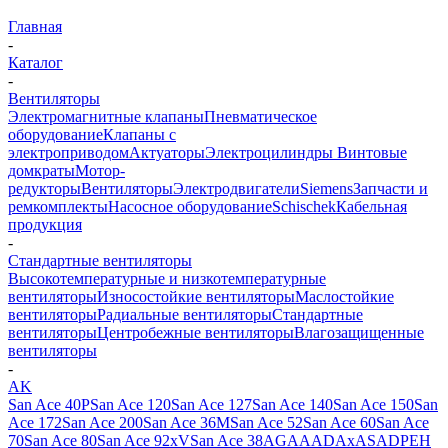
Главная
-
Каталог
-
Вентиляторы
Электромагнитные клапаны
Пневматическое
оборудование
Клапаны с
электроприводом
Актуаторы
Электроцилиндры
Винтовые
домкраты
Мотор-
редукторы
Вентиляторы
Электродвигатели
Siemens
Запчасти и
ремкомплекты
Насосное оборудование
Schischek
Кабельная
продукция
-
Стандартные вентиляторы
Высокотемпературные и низкотемпературные
вентиляторы
Износостойкие вентиляторы
Маслостойкие
вентиляторы
Радиальные вентиляторы
Стандартные
вентиляторы
Центробежные вентиляторы
Влагозащищенные
вентиляторы
-
AK
San Ace 40
P
San Ace 120
San Ace 127
San Ace 140
San Ace 150
San
Ace 172
San Ace 200
San Ace 36
M
San Ace 52
San Ace 60
San Ace
70
San Ace 80
San Ace 92
х
V
San Ace 38
AG
AA
AD
Aх
AS
A
DP
E
H