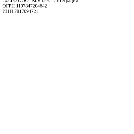
2026 © ООО "Комплект Интеграция"
ОГРН 1197847204642
ИНН 7817094721