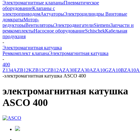
Электромагнитные клапаны
Пневматическое
оборудование
Клапаны с
электроприводом
Актуаторы
Электроцилиндры
Винтовые
домкраты
Мотор-
редукторы
Вентиляторы
Электродвигатели
Siemens
Запчасти и
ремкомплекты
Насосное оборудование
Schischek
Кабельная
продукция
-
Электромагнитная катушка
Ремкомплект клапана
Электромагнитная катушка
-
400
Z134A
ZB12K
ZB12C
ZB12A
ZA30E
ZA30A
ZA10G
ZA10B
ZA10A
-
электромагнитная катушка ASCO 400
электромагнитная катушка
ASCO 400