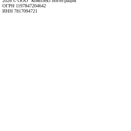
2026 © ООО "Комплект Интеграция"
ОГРН 1197847204642
ИНН 7817094721