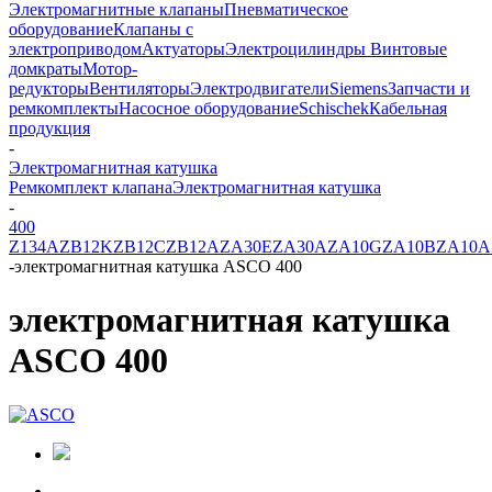
Электромагнитные клапаны
Пневматическое
оборудование
Клапаны с
электроприводом
Актуаторы
Электроцилиндры
Винтовые
домкраты
Мотор-
редукторы
Вентиляторы
Электродвигатели
Siemens
Запчасти и
ремкомплекты
Насосное оборудование
Schischek
Кабельная
продукция
-
Электромагнитная катушка
Ремкомплект клапана
Электромагнитная катушка
-
400
Z134A
ZB12K
ZB12C
ZB12A
ZA30E
ZA30A
ZA10G
ZA10B
ZA10A
-
электромагнитная катушка ASCO 400
электромагнитная катушка
ASCO 400