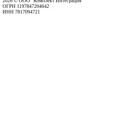
2026 © ООО "Комплект Интеграция"
ОГРН 1197847204642
ИНН 7817094721