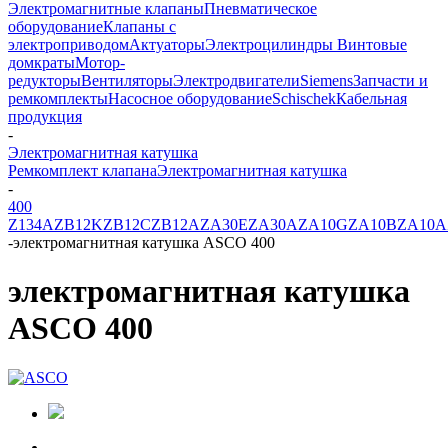
Электромагнитные клапаны
Пневматическое
оборудование
Клапаны с
электроприводом
Актуаторы
Электроцилиндры
Винтовые
домкраты
Мотор-
редукторы
Вентиляторы
Электродвигатели
Siemens
Запчасти и
ремкомплекты
Насосное оборудование
Schischek
Кабельная
продукция
-
Электромагнитная катушка
Ремкомплект клапана
Электромагнитная катушка
-
400
Z134A
ZB12K
ZB12C
ZB12A
ZA30E
ZA30A
ZA10G
ZA10B
ZA10A
-
электромагнитная катушка ASCO 400
электромагнитная катушка
ASCO 400