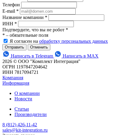
Телефон
E-mail
*
Название компании
*
ИНН
*
Подтвердите, что вы не робот
*
*
– обязательные поля
Я согласен на
обработку персональных данных
Отменить
Написать в Telegram
Написать в MAX
2026 © ООО "Комплект Интеграция"
ОГРН 1197847204642
ИНН 7817094721
Компания
Информация
О компании
Новости
Статьи
Производители
8 (812) 426-11-42
sales@kit-integration.ru