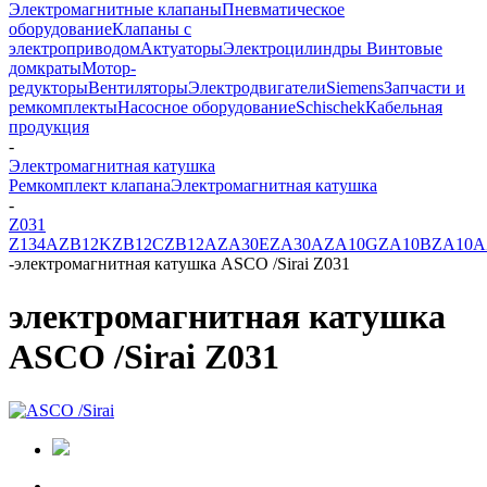
Электромагнитные клапаны
Пневматическое
оборудование
Клапаны с
электроприводом
Актуаторы
Электроцилиндры
Винтовые
домкраты
Мотор-
редукторы
Вентиляторы
Электродвигатели
Siemens
Запчасти и
ремкомплекты
Насосное оборудование
Schischek
Кабельная
продукция
-
Электромагнитная катушка
Ремкомплект клапана
Электромагнитная катушка
-
Z031
Z134A
ZB12K
ZB12C
ZB12A
ZA30E
ZA30A
ZA10G
ZA10B
ZA10A
-
электромагнитная катушка ASCO /Sirai Z031
электромагнитная катушка
ASCO /Sirai Z031