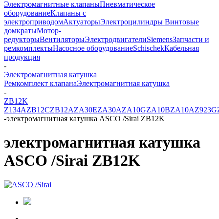
Электромагнитные клапаны
Пневматическое
оборудование
Клапаны с
электроприводом
Актуаторы
Электроцилиндры
Винтовые
домкраты
Мотор-
редукторы
Вентиляторы
Электродвигатели
Siemens
Запчасти и
ремкомплекты
Насосное оборудование
Schischek
Кабельная
продукция
-
Электромагнитная катушка
Ремкомплект клапана
Электромагнитная катушка
-
ZB12K
Z134A
ZB12C
ZB12A
ZA30E
ZA30A
ZA10G
ZA10B
ZA10A
Z923G
-
электромагнитная катушка ASCO /Sirai ZB12K
электромагнитная катушка
ASCO /Sirai ZB12K