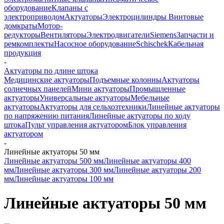
оборудование
Клапаны с
электроприводом
Актуаторы
Электроцилиндры
Винтовые
домкраты
Мотор-
редукторы
Вентиляторы
Электродвигатели
Siemens
Запчасти и
ремкомплекты
Насосное оборудование
Schischek
Кабельная
продукция
-
Актуаторы по длине штока
Медицинские актуаторы
Подъемные колонны
Актуаторы
солнечных панелей
Мини актуаторы
Промышленные
актуаторы
Универсальные актуаторы
Мебельные
актуаторы
Актуаторы для сельхозтехники
Линейные актуаторы
по напряжению питания
Линейные актуаторы по ходу
штока
Пульт управления актуатором
Блок управления
актуатором
-
Линейные актуаторы 50 мм
Линейные актуаторы 500 мм
Линейные актуаторы 400
мм
Линейные актуаторы 300 мм
Линейные актуаторы 200
мм
Линейные актуаторы 100 мм
Линейные актуаторы 50 мм