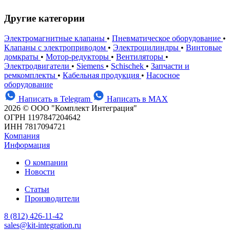
Другие категории
Электромагнитные клапаны
•
Пневматическое оборудование
•
Клапаны с электроприводом
•
Электроцилиндры
•
Винтовые
домкраты
•
Мотор-редукторы
•
Вентиляторы
•
Электродвигатели
•
Siemens
•
Schischek
•
Запчасти и
ремкомплекты
•
Кабельная продукция
•
Насосное
оборудование
Написать в Telegram
Написать в MAX
2026 © ООО "Комплект Интеграция"
ОГРН 1197847204642
ИНН 7817094721
Компания
Информация
О компании
Новости
Статьи
Производители
8 (812) 426-11-42
sales@kit-integration.ru