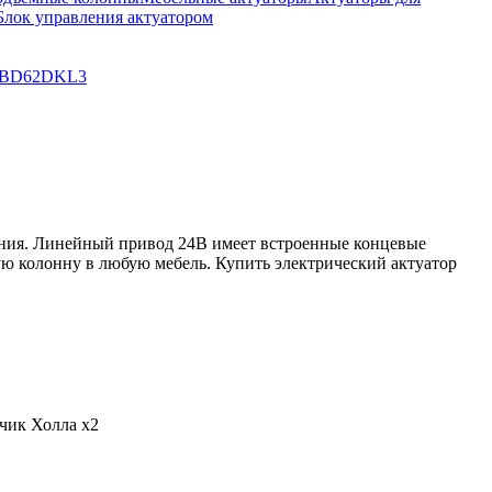
Блок управления актуатором
BD62
DKL3
иния. Линейный привод 24В имеет встроенные концевые
ую колонну в любую мебель. Купить электрический актуатор
тчик Холла x2