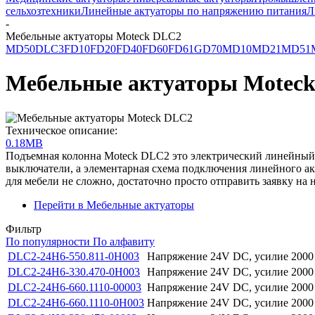
сельхозтехники
Линейные актуаторы по напряжению питания
Л
-
Мебельные актуаторы Moteck DLC2
MD50
DLC3
FD10
FD20
FD40
FD60
FD61
GD70
MD10
MD21
MD51
Мебельные актуаторы Motec
Техническое описание:
0.18MB
Подъемная колонна Moteck DLC2 это электрический линейный
выключатели, а элементарная схема подключения линейного ак
для мебели не сложно, достаточно просто отправить заявку на 
Перейти в Мебельные актуаторы
Фильтр
По популярности
По алфавиту
DLC2-24H6-550.811-0H003
Напряжение 24V DC, усилие 2000 Н
DLC2-24H6-330.470-0H003
Напряжение 24V DC, усилие 2000 Н
DLC2-24H6-660.1110-00003
Напряжение 24V DC, усилие 2000 Н
DLC2-24H6-660.1110-0H003
Напряжение 24V DC, усилие 2000 Н