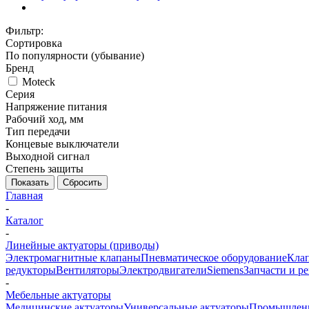
Фильтр:
Сортировка
По популярности (убывание)
Бренд
Moteck
Серия
Напряжение питания
Рабочий ход, мм
Тип передачи
Концевые выключатели
Выходной сигнал
Степень защиты
Показать
Сбросить
Главная
-
Каталог
-
Линейные актуаторы (приводы)
Электромагнитные клапаны
Пневматическое оборудование
Клап
редукторы
Вентиляторы
Электродвигатели
Siemens
Запчасти и р
-
Мебельные актуаторы
Медицинские актуаторы
Универсальные актуаторы
Промышленн