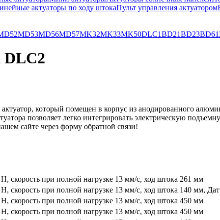
инейные актуаторы по ходу штока
Пульт управления актуатором
MD52
MD53
MD56
MD57
MK32
MK33
MK50
DLC1
BD21
BD23
BD61
k DLC2
 актуатор, который помещен в корпус из анодированного алюм
туатора позволяет легко интегрировать электрическую подъемн
нашем сайте через форму обратной связи!
, скорость при полной нагрузке 13 мм/с, ход штока 261 мм
, скорость при полной нагрузке 13 мм/с, ход штока 140 мм, Да
, скорость при полной нагрузке 13 мм/с, ход штока 450 мм
, скорость при полной нагрузке 13 мм/с, ход штока 450 мм