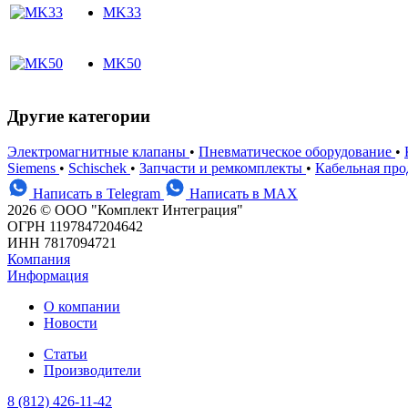
MK33
MK50
Другие категории
Электромагнитные клапаны
•
Пневматическое оборудование
•
Siemens
•
Schischek
•
Запчасти и ремкомплекты
•
Кабельная пр
Написать в Telegram
Написать в MAX
2026 © ООО "Комплект Интеграция"
ОГРН 1197847204642
ИНН 7817094721
Компания
Информация
О компании
Новости
Статьи
Производители
8 (812) 426-11-42