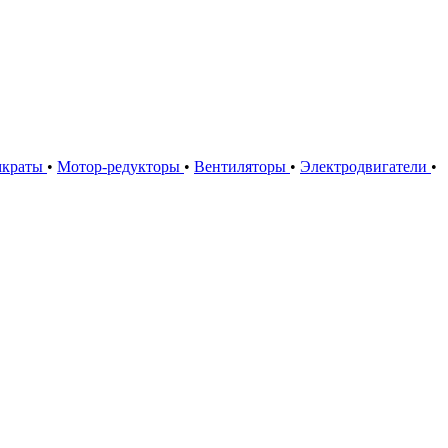
мкраты
•
Мотор-редукторы
•
Вентиляторы
•
Электродвигатели
•