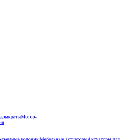
 домкраты
Мотор-
ия
дъемные колонны
Мебельные актуаторы
Актуаторы для