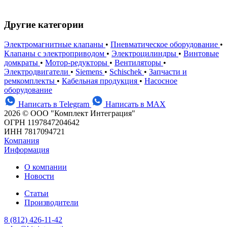
Другие категории
Электромагнитные клапаны
•
Пневматическое оборудование
•
Клапаны с электроприводом
•
Электроцилиндры
•
Винтовые
домкраты
•
Мотор-редукторы
•
Вентиляторы
•
Электродвигатели
•
Siemens
•
Schischek
•
Запчасти и
ремкомплекты
•
Кабельная продукция
•
Насосное
оборудование
Написать в Telegram
Написать в MAX
2026 © ООО "Комплект Интеграция"
ОГРН 1197847204642
ИНН 7817094721
Компания
Информация
О компании
Новости
Статьи
Производители
8 (812) 426-11-42