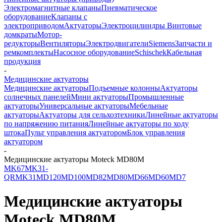
Электромагнитные клапаны
Пневматическое
оборудование
Клапаны с
электроприводом
Актуаторы
Электроцилиндры
Винтовые
домкраты
Мотор-
редукторы
Вентиляторы
Электродвигатели
Siemens
Запчасти и
ремкомплекты
Насосное оборудование
Schischek
Кабельная
продукция
-
Медицинские актуаторы
Медицинские актуаторы
Подъемные колонны
Актуаторы
солнечных панелей
Мини актуаторы
Промышленные
актуаторы
Универсальные актуаторы
Мебельные
актуаторы
Актуаторы для сельхозтехники
Линейные актуаторы
по напряжению питания
Линейные актуаторы по ходу
штока
Пульт управления актуатором
Блок управления
актуатором
-
Медицинские актуаторы Moteck MD80M
MK67
MK31-
QR
MK31
MD120
MD100
MD82
MD80
MD66
MD60
MD7
Медицинские актуаторы
Moteck MD80M