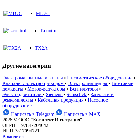
MD7C
T-control
TX2A
Другие категории
Электромагнитные клапаны
•
Пневматическое оборудование
•
Клапаны с электроприводом
•
Электроцилиндры
•
Винтовые
домкраты
•
Мотор-редукторы
•
Вентиляторы
•
Электродвигатели
•
Siemens
•
Schischek
•
Запчасти и
ремкомплекты
•
Кабельная продукция
•
Насосное
оборудование
Написать в Telegram
Написать в MAX
2026 © ООО "Комплект Интеграция"
ОГРН 1197847204642
ИНН 7817094721
Компания