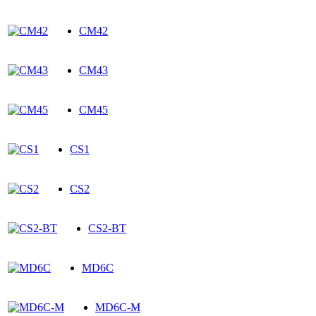
CM42
CM43
CM45
CS1
CS2
CS2-BT
MD6C
MD6C-M