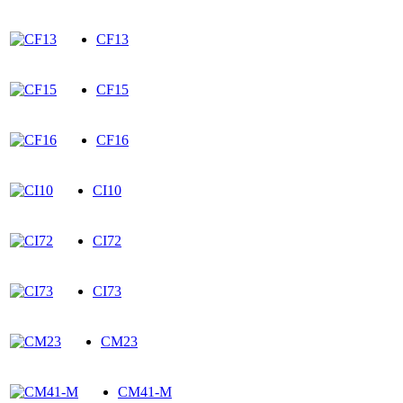
CF13
CF15
CF16
CI10
CI72
CI73
CM23
CM41-M