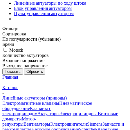
Линейные актуаторы по ходу штока
Блок управления актуатором
Пульт управления актуатором
Фильтр:
Сортировка
По популярности (убывание)
Бренд
Moteck
Количество актуаторов
Входное напряжение
Выходное напряжение
Показать
Сбросить
Главная
-
Каталог
-
Линейные актуаторы (приводы)
Электромагнитные клапаны
Пневматическое
оборудование
Клапаны с
электроприводом
Актуаторы
Электроцилиндры
Винтовые
домкраты
Мотор-
редукторы
Вентиляторы
Электродвигатели
Siemens
Запчасти и
ремкомплекты
Насосное оборудование
Schischek
Кабельная