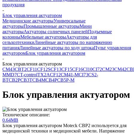
продукция
-
Блок управления актуатором
Медицинские актуаторы
Универсальные
актуаторы
Промышленные актуаторы
Мини
актуаторы
Актуаторы солнечных панелей
Подъемные
колонны
Мебельные актуаторы
Актуаторы для
сельхозтехники
Линейные актуаторы по напряжению
питания
Линейные актуаторы по ходу штока
Пульт управления
актуатором
Блок управления актуатором
-
Блок управления актуатором
CM43
CBT2
CF11
CF12S
CF13
CF15
CF16
CI10
CI72
CM23
CM42
CB
M
MD7C
T-control
TX2A
CF12
CM41-M
CI73
CS2-
BT
CB2P
CB3T
CB4M
CB4P
CB5P-M
Блок управления актуатором
Техническое описание:
0.64MB
Блок управления актуатором Moteck CBP2 используется для
медицинской техники и медицинской мебели. Напряжение