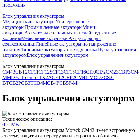
продукция
-
Блок управления актуатором
Медицинские актуаторы
Универсальные
актуаторы
Промышленные актуаторы
Мини
актуаторы
Актуаторы солнечных панелей
Подъемные
колонны
Мебельные актуаторы
Актуаторы для
сельхозтехники
Линейные актуаторы по напряжению
питания
Линейные актуаторы по ходу штока
Пульт управления
актуатором
Блок управления актуатором
-
Блок управления актуатором
CM43
CBT2
CF11
CF12S
CF13
CF15
CF16
CI10
CI72
CM23
CBP3
CM
M
MD7C
T-control
TX2A
CF12
CBP2
CM41-M
CI73
CS2-
BT
CB2P
CB3T
CB4M
CB4P
CB5P-M
Блок управления актуатором
Техническое описание:
0.21MB
Блок управления актуатором Moteck CM42 имеет встроенную
систему защиты от перегрузки и встроенную батарею