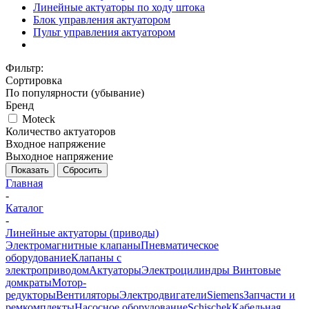
Линейные актуаторы по ходу штока
Блок управления актуатором
Пульт управления актуатором
Фильтр:
Сортировка
По популярности (убывание)
Бренд
Moteck
Количество актуаторов
Входное напряжение
Выходное напряжение
Показать
Сбросить
Главная
-
Каталог
-
Линейные актуаторы (приводы)
Электромагнитные клапаны
Пневматическое
оборудование
Клапаны с
электроприводом
Актуаторы
Электроцилиндры
Винтовые
домкраты
Мотор-
редукторы
Вентиляторы
Электродвигатели
Siemens
Запчасти и
ремкомплекты
Насосное оборудование
Schischek
Кабельная