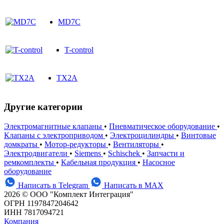
MD7C
T-control
TX2A
Другие категории
Электромагнитные клапаны
•
Пневматическое оборудование
•
Клапаны с электроприводом
•
Электроцилиндры
•
Винтовые
домкраты
•
Мотор-редукторы
•
Вентиляторы
•
Электродвигатели
•
Siemens
•
Schischek
•
Запчасти и
ремкомплекты
•
Кабельная продукция
•
Насосное
оборудование
Написать в Telegram
Написать в MAX
2026 © ООО "Комплект Интеграция"
ОГРН 1197847204642
ИНН 7817094721
Компания