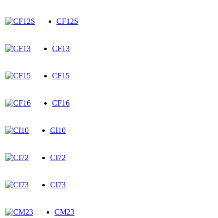
CF12S
CF13
CF15
CF16
CI10
CI72
CI73
CM23