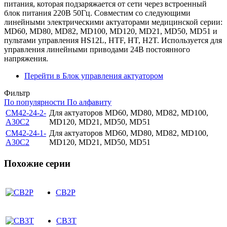
питания, которая подзаряжается от сети через встроенный
блок питания 220В 50Гц. Совместим со следующими
линейными электрическими актуаторами медицинской серии:
MD60, MD80, MD82, MD100, MD120, MD21, MD50, MD51 и
пультами управления HS12L, HTF, HT, H2T. Используется для
управления линейными приводами 24В постоянного
напряжения.
Перейти в Блок управления актуатором
Фильтр
По популярности
По алфавиту
CM42-24-2-
Для актуаторов MD60, MD80, MD82, MD100,
A30C2
MD120, MD21, MD50, MD51
CM42-24-1-
Для актуаторов MD60, MD80, MD82, MD100,
A30C2
MD120, MD21, MD50, MD51
Похожие серии
CB2P
CB3T